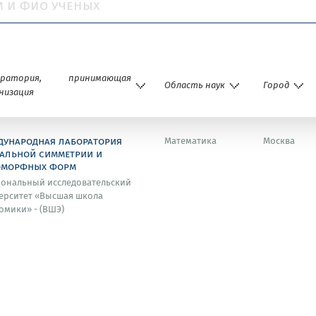
оратория, принимающая
Область наук
Город
низация
дународная лаборатория
Математика
Москва
кальной симметрии и
оморфных форм
ональный исследовательский
ерситет «Высшая школа
омики» - (ВШЭ)