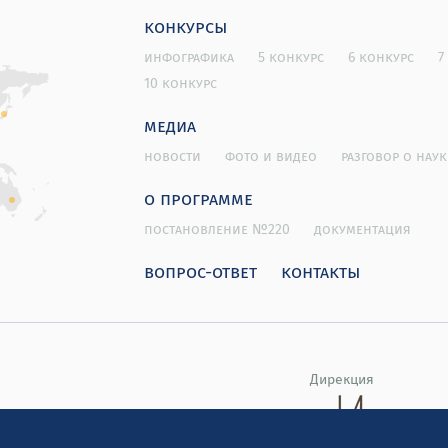
конкурсы
инфографика
5 конкурс
6 конкурс
7
10 конкурс
медиа
новости
фото и видео
разговор о наук
о программе
постановление №220
документация
вопрос-ответ
контакты
Дирекция