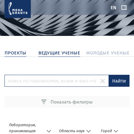
EN
проекты
ведущие ученые
молодые ученые
Найти
Показать фильтры
Лаборатория,
принимающая
Область наук
Город