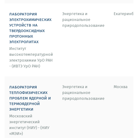
лаборатория
Энергетика и
Екатеринбур
электрохимических
рациональное
устройств на
природопользование
твердооксидных
протонных
электролитах
Институт
высокотемпературной
электрохимии УрО РАН
- (ИВТЭ УрО РАН)
лаборатория
Энергетика и
Москва
теплофизических
рациональное
проблем ядерной и
природопользование
термоядерной
энергетики
Московский
энергетический
институт (НИУ) - (НИУ
«МЭИ»)