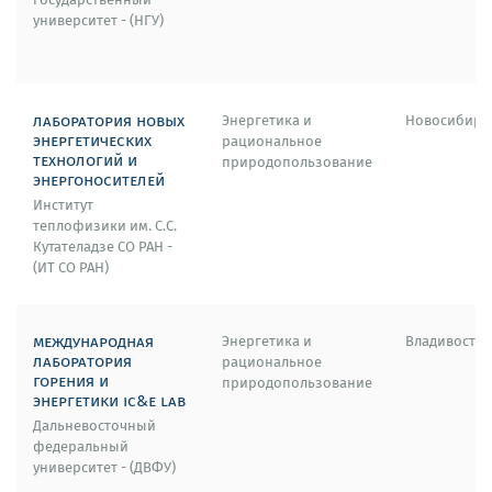
университет - (НГУ)
лаборатория новых
Энергетика и
Новосибирс
энергетических
рациональное
технологий и
природопользование
энергоносителей
Институт
теплофизики им. С.С.
Кутателадзе СО РАН -
(ИТ СО РАН)
международная
Энергетика и
Владивосток
лаборатория
рациональное
горения и
природопользование
энергетики ic&e lab
Дальневосточный
федеральный
университет - (ДВФУ)