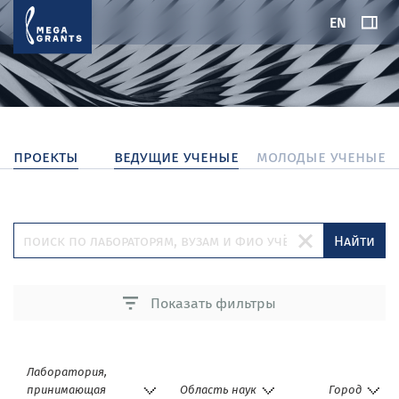
EN
проекты
ведущие ученые
молодые ученые
Найти
Показать фильтры
Лаборатория,
принимающая
Область наук
Город