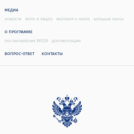
медиа
новости
фото и видео
разговор о науке
большая наука
о программе
постановление №220
документация
вопрос-ответ
контакты