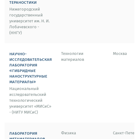
тераностики
Нижегородский
государственный
университет им. Н. И.
Лобачевского -
(ННГУ)
научно-
Технологии
Москва
исследовательская
материалов
лаборатория
«гибридные
наноструктурные
материалы»
Национальный
исследовательский
технологический
университет «МИСиС»
- (НИТУ МИСиС)
лаборатория
Физика
Санкт-Петерб
метаматериалов