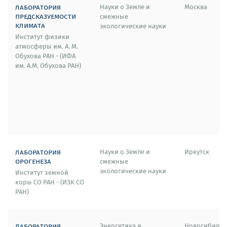
лаборатория
Науки о Земле и
Москва
предсказуемости
смежные
климата
экологические науки
Институт физики
атмосферы им. А. М.
Обухова РАН - (ИФА
им. А.М. Обухова РАН)
лаборатория
Науки о Земле и
Иркутск
орогенеза
смежные
экологические науки
Институт земной
коры СО РАН - (ИЗК СО
РАН)
лаборатория
Энергетика и
Новосибирск