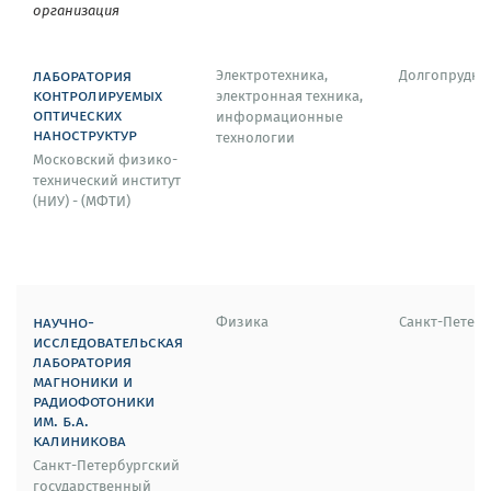
организация
лаборатория
Электротехника,
Долгопрудн
контролируемых
электронная техника,
оптических
информационные
наноструктур
технологии
Московский физико-
технический институт
(НИУ) - (МФТИ)
научно-
Физика
Санкт-Петерб
исследовательская
лаборатория
магноники и
радиофотоники
им. б.а.
калиникова
Санкт-Петербургский
государственный