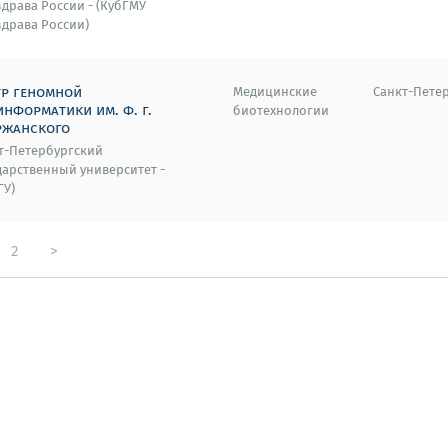
драва России - (КубГМУ
драва России)
тр геномной
Медицинские
Санкт-Пете
нформатики им. ф. г.
биотехнологии
ржанского
т-Петербургский
дарственный университет -
ГУ)
2
>