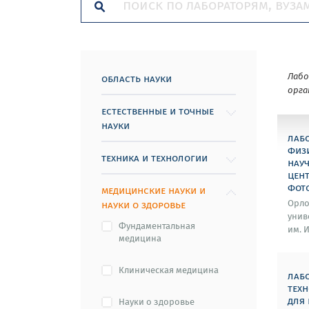
Лаб
область науки
орга
естественные и точные
науки
лаб
физ
техника и технологии
нау
цен
фото
медицинские науки и
науки о здоровье
Орло
униве
Фундаментальная
им. И
медицина
Клиническая медицина
лаб
тех
для
Науки о здоровье