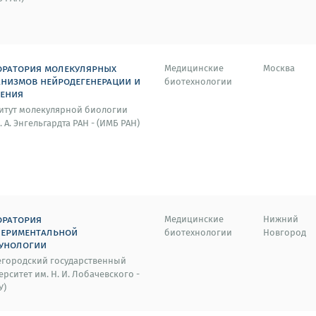
оратория молекулярных
Медицинские
Москва
анизмов нейродегенерации и
биотехнологии
рения
итут молекулярной биологии
. А. Энгельгардта РАН - (ИМБ РАН)
оратория
Медицинские
Нижний
периментальной
биотехнологии
Новгород
унологии
городский государственный
ерситет им. Н. И. Лобачевского -
У)