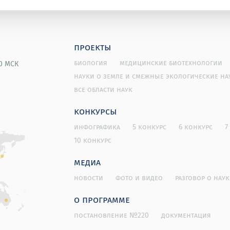
проекты
биология
медицинские биотехнологии
00 МСК
науки о земле и смежные экологические на
все области наук
конкурсы
инфографика
5 конкурс
6 конкурс
7
10 конкурс
медиа
новости
фото и видео
разговор о наук
о программе
постановление №220
документация