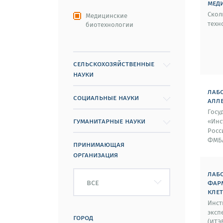
мед
Скол
Медицинские
техн
биотехнологии
сельскохозяйственные
науки
лаб
социальные науки
алл
Госу
гуманитарные науки
«Инс
Росс
ФМБА
принимающая
организация
лаб
все
фар
кле
Инст
эксп
город
(ИТЭ