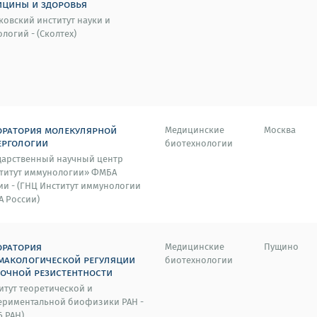
ицины и здоровья
ковский институт науки и
ологий - (Сколтех)
оратория молекулярной
Медицинские
Москва
ергологии
биотехнологии
дарственный научный центр
титут иммунологии» ФМБА
ии - (ГНЦ Институт иммунологии
 России)
оратория
Медицинские
Пущино
макологической регуляции
биотехнологии
точной резистентности
итут теоретической и
ериментальной биофизики РАН -
Б РАН)