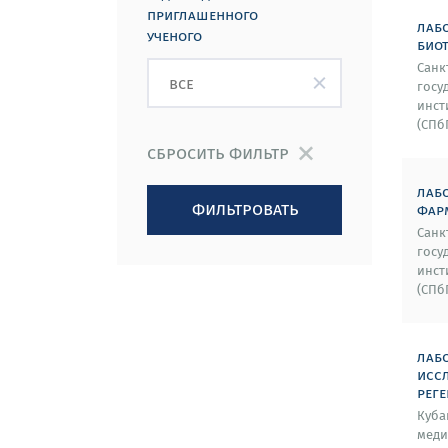
приглашенного
лаб
ученого
био
Санк
госу
инст
(СПб
сбросить фильтр
лаб
фильтровать
фар
Санк
госу
инст
(СПб
лаб
исс
рег
Куба
меди