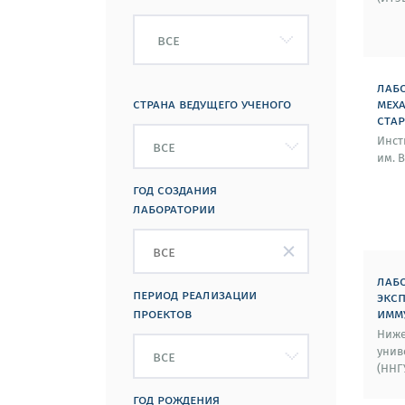
все
лаб
страна ведущего ученого
мех
ста
Инст
им. В
год создания
лаборатории
лаб
период реализации
экс
проектов
имм
Ниже
унив
(ННГ
год рождения