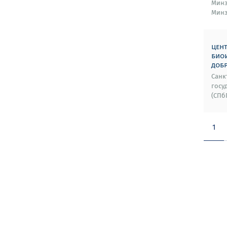
Минз
Минз
цен
биои
доб
Санк
госу
(СПб
1