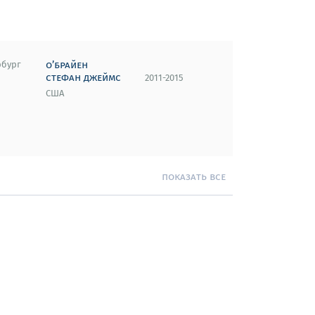
о’брайен
рбург
стефан джеймс
2011-2015
США
показать все