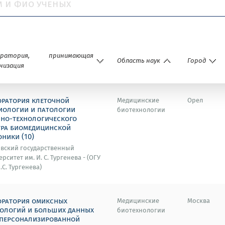
оратория, принимающая
Область наук
Город
низация
оратория клеточной
Медицинские
Орел
иологии и патологии
биотехнологии
чно-технологического
тра биомедицинской
ники (10)
вский государственный
рситет им. И. С. Тургенева - (ОГУ
.С. Тургенева)
оратория омиксных
Медицинские
Москва
нологий и больших данных
биотехнологии
 персонализированной