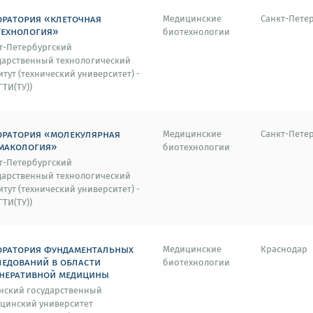
оратория «клеточная
Медицинские
Санкт-Пете
технология»
биотехнологии
т-Петербургский
дарственный технологический
итут (технический университет) -
ГТИ(ТУ))
оратория «молекулярная
Медицинские
Санкт-Пете
макология»
биотехнологии
т-Петербургский
дарственный технологический
итут (технический университет) -
ГТИ(ТУ))
оратория фундаментальных
Медицинские
Краснодар
ледований в области
биотехнологии
енеративной медицины
нский государственный
цинский университет