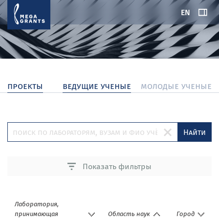
EN
проекты
ведущие ученые
молодые ученые
Найти
Показать фильтры
Лаборатория,
принимающая
Область наук
Город