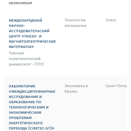
организация
международный
Технологии
Томск
научно-
материалов
исследовательский
центр «пьезо- и
магнитоэлектрические
материалы»
Томский
политехнический
университет - (ТПУ)
лаборатория
Экономика и
Санкт-Петерб
«междисциплинарные
бизнес
исследования и
образование по
технологическим и
экономическим
проблемам
энергетического
перехода (ciretec-gt)»