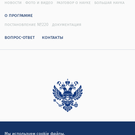
новости
фото и видео
разговор о науке
большая наука
о программе
постановление №220
документация
вопрос-ответ
контакты
Дирекция
Мы используем cookie файлы.