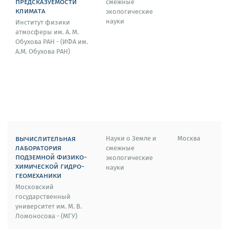
предсказуемости
смежные
климата
экологические
науки
Институт физики
атмосферы им. А. М.
Обухова РАН - (ИФА им.
А.М. Обухова РАН)
вычислительная
Науки о Земле и
Москва
лаборатория
смежные
подземной физико-
экологические
химической гидро-
науки
геомеханики
Московский
государственный
университет им. М. В.
Ломоносова - (МГУ)