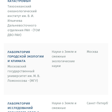
катастрофы»
Тихоокеанский
океанологический
институт им. В. И.
Ильичева
Дальневосточного
отделения РАН - (ТОИ
ДВО РАН)
лаборатория
Науки о Земле и
Москва
городской экологии
смежные
и климата
экологические
науки
Московский
государственный
университет им. М. В.
Ломоносова - (МГУ)
лаборатория
Науки о Земле и
Санкт-Петербур
исследований
смежные