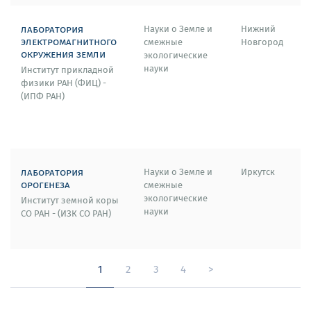
лаборатория
Науки о Земле и
Нижний
электромагнитного
смежные
Новгород
окружения земли
экологические
науки
Институт прикладной
физики РАН (ФИЦ) -
(ИПФ РАН)
лаборатория
Науки о Земле и
Иркутск
орогенеза
смежные
экологические
Институт земной коры
науки
СО РАН - (ИЗК СО РАН)
1
2
3
4
>