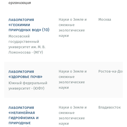
организация
лаборатория
Науки о Земле и
Москва
«геохимии
смежные
природных вод» (10)
экологические
науки
Московский
государственный
университет им. М. В.
Ломоносова - (МГУ)
лаборатория
Науки о Земле и
Ростов-на-Дону
«здоровье почв»
смежные
экологические
Южный федеральный
науки
университет - (ЮФУ)
лаборатория
Науки о Земле и
Владивосток
«нелинейная
смежные
гидрофизика и
экологические
природные
науки