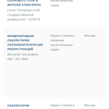
озонового слоя и
экологические
верхней атмосферы
науки
Санкт-Петербургский
государственный
университет - (СПбГУ)
международная
Науки о Земле и
Москва
лаборатория
смежные
палеоэкологических
экологические
реконструкций
науки
Институт географии
РАН - (ИГ РАН)
лаборатория
Науки о Земле и
Москва