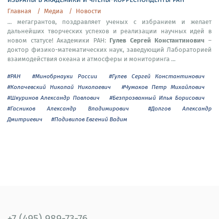
Главная
Медиа
Новости
... мегагрантов, поздравляет ученых с избранием и желает
дальнейших творческих успехов и реализации научных идей в
Гулев Сергей Константинович
новом статусе! Академики РАН:
–
доктор физико-математических наук, заведующий Лабораторией
взаимодействия океана и атмосферы и мониторинга ...
#РАН
#Минобрнауки России
#Гулев Сергей Константинович
#Колачевский Николай Николаевич
#Чумаков Петр Михайлович
#Шкуринов Александр Павлович
#Безпрозванный Илья Борисович
#Гасников Александр Владимирович
#Долгов Александр
Дмитриевич
#Подивилов Евгений Вадим
+7 (495) 989-73-76