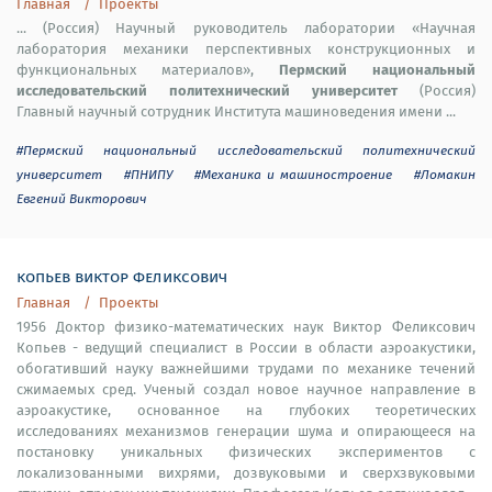
Главная
Проекты
... (Россия) Научный руководитель лаборатории «Научная
лаборатория механики перспективных конструкционных и
Пермский национальный
функциональных материалов»,
исследовательский политехнический университет
(Россия)
Главный научный сотрудник Института машиноведения имени ...
#Пермский национальный исследовательский политехнический
университет
#ПНИПУ
#Механика и машиностроение
#Ломакин
Евгений Викторович
копьев виктор феликсович
Главная
Проекты
1956 Доктор физико-математических наук Виктор Феликсович
Копьев - ведущий специалист в России в области аэроакустики,
обогативший науку важнейшими трудами по механике течений
сжимаемых сред. Ученый создал новое научное направление в
аэроакустике, основанное на глубоких теоретических
исследованиях механизмов генерации шума и опирающееся на
постановку уникальных физических экспериментов с
локализованными вихрями, дозвуковыми и сверхзвуковыми