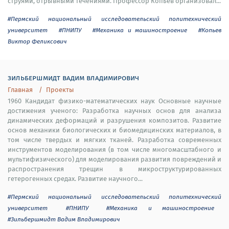
струями, отрывными течениями. Профессор Копьев организовал...
#Пермский национальный исследовательский политехнический
университет
#ПНИПУ
#Механика и машиностроение
#Копьев
Виктор Феликсович
зильбершмидт вадим владимирович
Главная
Проекты
1960 Кандидат физико-математических наук Основные научные
достижения ученого: Разработка научных основ для анализа
динамических деформаций и разрушения композитов. Развитие
основ механики биологических и биомедицинских материалов, в
том числе твердых и мягких тканей. Разработка современных
инструментов моделирования (в том числе многомасштабного и
мультифизического) для моделирования развития повреждений и
распространения трещин в микроструктурированных
гетерогенных средах. Развитие научного...
#Пермский национальный исследовательский политехнический
университет
#ПНИПУ
#Механика и машиностроение
#Зильбершмидт Вадим Владимирович