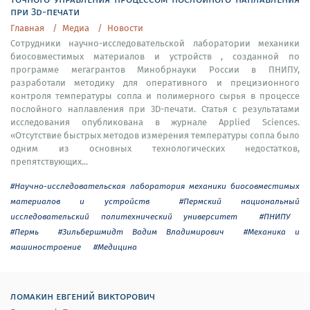
при 3d-печати
Главная
Медиа
Новости
Сотрудники научно-исследовательской лаборатории механики
биосовместимых материалов и устройств , созданной по
программе мегагрантов Минобрнауки России в ПНИПУ,
разработали методику для оперативного и прецизионного
контроля температуры сопла и полимерного сырья в процессе
послойного наплавления при 3D-печати. Статья с результатами
исследования опубликована в журнале Applied Sciences.
«Отсутствие быстрых методов измерения температуры сопла было
одним из основных технологических недостатков,
препятствующих...
#Научно-исследовательская лаборатория механики биосовместимых
материалов и устройств
#Пермский национальный
исследовательский политехнический университет
#ПНИПУ
#Пермь
#Зильбершмидт Вадим Владимирович
#Механика и
машиностроение
#Медицина
ломакин евгений викторович