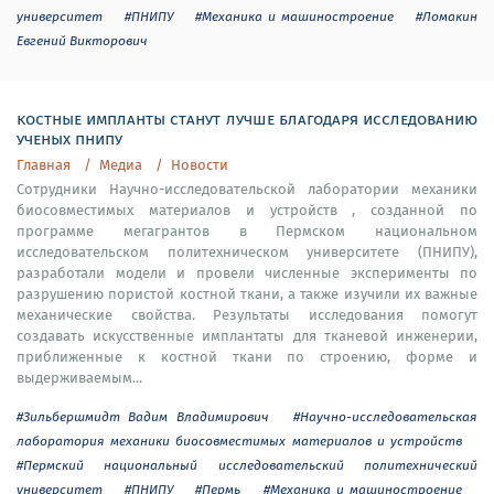
университет
#ПНИПУ
#Механика и машиностроение
#Ломакин
Евгений Викторович
костные импланты станут лучше благодаря исследованию
ученых пнипу
Главная
Медиа
Новости
Сотрудники Научно-исследовательской лаборатории механики
биосовместимых материалов и устройств , созданной по
программе мегагрантов в Пермском национальном
исследовательском политехническом университете (ПНИПУ),
разработали модели и провели численные эксперименты по
разрушению пористой костной ткани, а также изучили их важные
механические свойства. Результаты исследования помогут
создавать искусственные имплантаты для тканевой инженерии,
приближенные к костной ткани по строению, форме и
выдерживаемым...
#Зильбершмидт Вадим Владимирович
#Научно-исследовательская
лаборатория механики биосовместимых материалов и устройств
#Пермский национальный исследовательский политехнический
университет
#ПНИПУ
#Пермь
#Механика и машиностроение