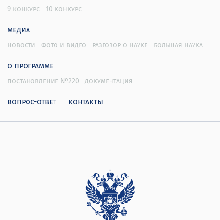
9 конкурс
10 конкурс
медиа
новости
фото и видео
разговор о науке
большая наука
о программе
постановление №220
документация
вопрос-ответ
контакты