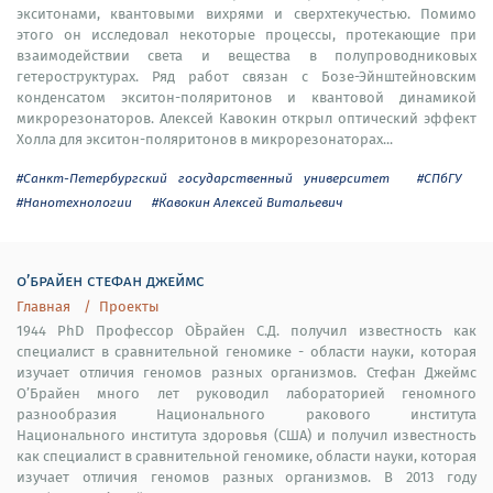
экситонами, квантовыми вихрями и сверхтекучестью. Помимо
этого он исследовал некоторые процессы, протекающие при
взаимодействии света и вещества в полупроводниковых
гетероструктурах. Ряд работ связан с Бозе-Эйнштейновским
конденсатом экситон-поляритонов и квантовой динамикой
микрорезонаторов. Алексей Кавокин открыл оптический эффект
Холла для экситон-поляритонов в микрорезонаторах...
#Санкт-Петербургский государственный университет
#СПбГУ
#Нанотехнологии
#Кавокин Алексей Витальевич
о’брайен стефан джеймс
Главная
Проекты
1944 PhD Профессор О`Брайен С.Д. получил известность как
специалист в сравнительной геномике - области науки, которая
изучает отличия геномов разных организмов. Стефан Джеймс
О’Брайен много лет руководил лабораторией геномного
разнообразия Национального ракового института
Национального института здоровья (США) и получил известность
как специалист в сравнительной геномике, области науки, которая
изучает отличия геномов разных организмов. В 2013 году