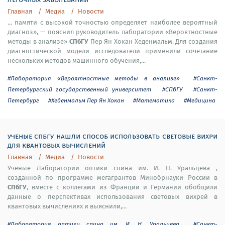
Главная
Медиа
Новости
... памяти с высокой точностью определяет наиболее вероятный
диагноз», — пояснил руководитель лаборатории «Вероятностные
СПбГУ
методы в анализе»
Пер Ян Хокан Хеденмальм. Для создания
диагностической модели исследователи применили сочетание
нескольких методов машинного обучения,...
#Лаборатория «Вероятностные методы в анализе»
#Санкт-
Петербургский государственный университет
#СПбГУ
#Санкт-
Петербург
#Хеденмальм Пер Ян Хокан
#Математика
#Медицина
ученые спбгу нашли способ использовать световые вихри
для квантовых вычислений
Главная
Медиа
Новости
Ученые Лаборатории оптики спина им. И. Н. Уральцева ,
созданной по программе мегагрантов Минобрнауки России в
СПбГУ
, вместе с коллегами из Франции и Германии обобщили
данные о перспективах использования световых вихрей в
квантовых вычислениях и выяснили,...
#Лаборатория оптики спина им. И. Н. Уральцева
#Санкт-