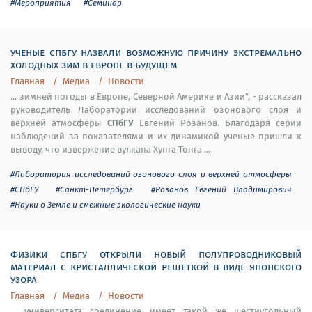
#Мероприятия
#Семинар
ученые спбгу назвали возможную причину экстремально
холодных зим в европе в будущем
Главная
Медиа
Новости
... зимней погоды в Европе, Северной Америке и Азии", - рассказал
руководитель Лаборатории исследований озонового слоя и
СПбГУ
верхней атмосферы
Евгений Розанов. Благодаря серии
наблюдений за показателями и их динамикой ученые пришли к
выводу, что извержение вулкана Хунга Тонга ...
#Лаборатория исследований озонового слоя и верхней атмосферы
#СПбГУ
#Санкт-Петербург
#Розанов Евгений Владимирович
#Науки о Земле и смежные экологические науки
физики спбгу открыли новый полупроводниковый
материал с кристаллической решеткой в виде японского
узора
Главная
Медиа
Новости
... университета соединение имеет такой же шестиугольный