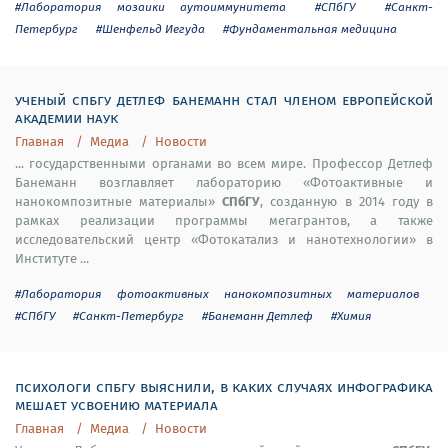
#Лаборатория мозаики аутоиммунитета
#СПбГУ
#Санкт-
Петербург
#Шенфельд Иегуда
#Фундаментальная медицина
ученый спбгу детлеф банеманн стал членом европейской
академии наук
Главная
Медиа
Новости
... государственными органами во всем мире. Профессор Детлеф
Банеманн возглавляет лабораторию «Фотоактивные и
СПбГУ
нанокомпозитные материалы»
, созданную в 2014 году в
рамках реализации программы мегагрантов, а также
исследовательский центр «Фотокатализ и нанотехнологии» в
Институте ...
#Лаборатория фотоактивных нанокомпозитных материалов
#СПбГУ
#Санкт-Петербург
#Банеманн Детлеф
#Химия
психологи спбгу выяснили, в каких случаях инфографика
мешает усвоению материала
Главная
Медиа
Новости