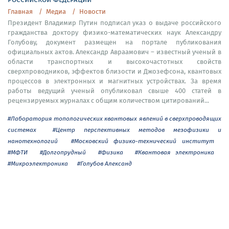
Главная
Медиа
Новости
Президент Владимир Путин подписал указ о выдаче российского
гражданства доктору физико-математических наук Александру
Голубову, документ размещен на портале публикования
официальных актов. Александр Авраамович – известный ученый в
области транспортных и высокочастотных свойств
сверхпроводников, эффектов близости и Джозефсона, квантовых
процессов в электронных и магнитных устройствах. За время
работы ведущий ученый опубликовал свыше 400 статей в
рецензируемых журналах с общим количеством цитирований...
#Лаборатория топологических квантовых явлений в сверхпроводящих
системах
#Центр перспективных методов мезофизики и
нанотехнологий
#Московский физико-технический институт
#МФТИ
#Долгопрудный
#Физика
#Квантовая электроника
#Микроэлектроника
#Голубов Александ