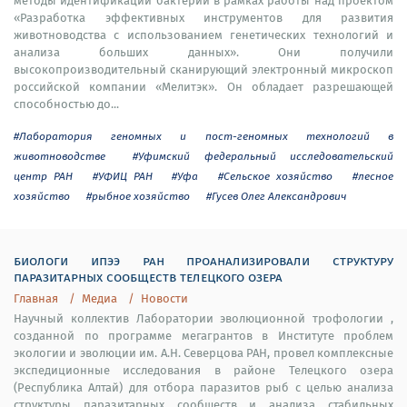
методы идентификации бактерий в рамках работы над проектом
«Разработка эффективных инструментов для развития
животноводства с использованием генетических технологий и
анализа больших данных». Они получили
высокопроизводительный сканирующий электронный микроскоп
российской компании «Мелитэк». Он обладает разрешающей
способностью до...
#Лаборатория геномных и пост-геномных технологий в
животноводстве
#Уфимский федеральный исследовательский
центр РАН
#УФИЦ РАН
#Уфа
#Сельское хозяйство
#лесное
хозяйство
#рыбное хозяйство
#Гусев Олег Александрович
биологи ипээ ран проанализировали структуру
паразитарных сообществ телецкого озера
Главная
Медиа
Новости
Научный коллектив Лаборатории эволюционной трофологии ,
созданной по программе мегагрантов в Институте проблем
экологии и эволюции им. А.Н. Северцова РАН, провел комплексные
экспедиционные исследования в районе Телецкого озера
(Республика Алтай) для отбора паразитов рыб с целью анализа
структуры паразитарных сообществ и анализа стабильных