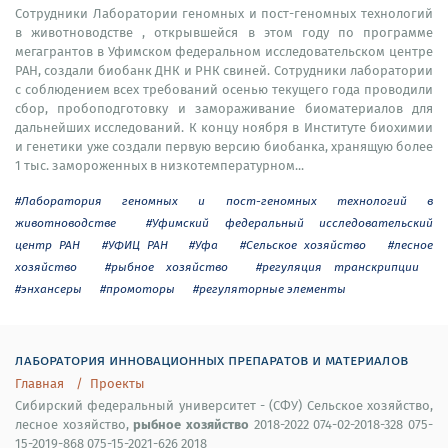
Сотрудники Лаборатории геномных и пост-геномных технологий
в животноводстве , открывшейся в этом году по программе
мегагрантов в Уфимском федеральном исследовательском центре
РАН, создали биобанк ДНК и РНК свиней. Сотрудники лаборатории
с соблюдением всех требований осенью текущего года проводили
сбор, пробоподготовку и замораживание биоматериалов для
дальнейших исследований. К концу ноября в Институте биохимии
и генетики уже создали первую версию биобанка, хранящую более
1 тыс. замороженных в низкотемпературном...
#Лаборатория геномных и пост-геномных технологий в
животноводстве
#Уфимский федеральный исследовательский
центр РАН
#УФИЦ РАН
#Уфа
#Сельское хозяйство
#лесное
хозяйство
#рыбное хозяйство
#регуляция транскрипции
#энхансеры
#промоторы
#регуляторные элементы
лаборатория инновационных препаратов и материалов
Главная
Проекты
Сибирский федеральный университет - (СФУ) Сельское хозяйство,
рыбное хозяйство
лесное хозяйство,
2018-2022 074-02-2018-328 075-
15-2019-868 075-15-2021-626 2018