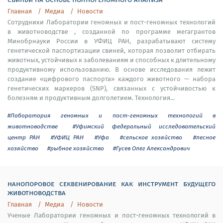
Главная
Медиа
Новости
Сотрудники Лаборатории геномных и пост-геномных технологий
в животноводстве , созданной по программе мегагрантов
Минобрнауки России в УФИЦ РАН, разрабатывают систему
генетической паспортизации свиней, которая позволит отбирать
животных, устойчивых к заболеваниям и способных к длительному
продуктивному использованию. В основе исследования лежит
создание «цифрового паспорта» каждого животного — набора
генетических маркеров (SNP), связанных с устойчивостью к
болезням и продуктивным долголетием. Технология...
#Лаборатория геномных и пост-геномных технологий в
животноводстве
#Уфимский федеральный исследовательский
центр РАН
#УФИЦ РАН
#Уфа
#сельское хозяйство
#лесное
хозяйство
#рыбное хозяйство
#Гусев Олег Александрович
нанопоровое секвенирование как инструмент будущего
животноводства
Главная
Медиа
Новости
Ученые Лаборатории геномных и пост-геномных технологий в