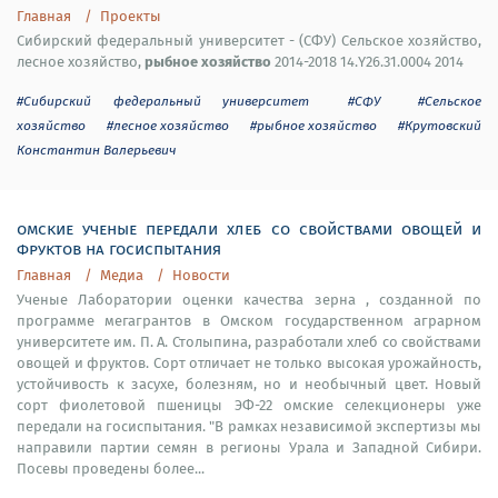
Главная
Проекты
Сибирский федеральный университет - (СФУ) Сельское хозяйство,
рыбное хозяйство
лесное хозяйство,
2014-2018 14.Y26.31.0004 2014
#Сибирский федеральный университет
#СФУ
#Сельское
хозяйство
#лесное хозяйство
#рыбное хозяйство
#Крутовский
Константин Валерьевич
омские ученые передали хлеб со свойствами овощей и
фруктов на госиспытания
Главная
Медиа
Новости
Ученые Лаборатории оценки качества зерна , созданной по
программе мегагрантов в Омском государственном аграрном
университете им. П. А. Столыпина, разработали хлеб со свойствами
овощей и фруктов. Сорт отличает не только высокая урожайность,
устойчивость к засухе, болезням, но и необычный цвет. Новый
сорт фиолетовой пшеницы ЭФ-22 омские селекционеры уже
передали на госиспытания. "В рамках независимой экспертизы мы
направили партии семян в регионы Урала и Западной Сибири.
Посевы проведены более...