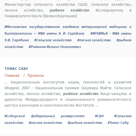
Министерства сельского хозяйства США). Сельское хозяйство,
рыбное хозяйство
лесное хозяйство,
Исследователь в
Университете Кента (Великобритания)
#Московская государственная академия ветеринарной медицины и
биотехнологии — МВА имени К. И. Скрябина
#МГАВМиБ - МВА имени
К.И. Скрябина
#Сельское хозяйство
#лесное хозяйство
#рыбное
хозяйство
#Романов Михаил Николаевич
томас сабу
Главная
Проекты
... Национальным институтом науки, технологий и развития
(Индия). 2007 - Национальная премия Сукумара Мэйти. Сельское
рыбное хозяйство
хозяйство, лесное хозяйство,
Вице-канцлер и
директор Международного и национального университетского
центра нанонауки и нанотехнологии Института ...
#Сибирский федеральный университет
#СФУ
#Сельское
хозяйство
#лесное хозяйство
#рыбное хозяйство
#Томас Сабу