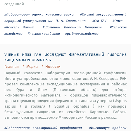
созданной...
#Лаборатория оценки качества зерна
#Омский государственный
аграрный университет им. П. А. Столыпина
#Ом ГАУ
#Омск
#Коксель Хамит
#Шаманин Владимир Петрович
#Сельское
хозяйство
#лесное хозяйство
#рыбное хозяйство
ученые ипээ ран исследуют ферментативный гидролиз
хищных карповых рыб
Главная
Медиа
Новости
Научный коллектив Лаборатории эволюционной трофологии
Института проблем экологии и эволюции им. А. Н. Северцова РАН
провел комплексные экспедиционные исследования в районах
рек Сура и Илим (Пензенская область) для отбора
ихтиологического материала и образцов пищеварительного
тракта с целью проведения ферментного анализа у жереха ( Aspius
aspius ) и голавля ( Squalius cephalus ) как примеров
безжелудочных хищников из семейства Карповые. Работы
выполняются при поддержке Минобрнауки России в рамках...
#Лаборатория эволюционной трофологии
#Институт проблем