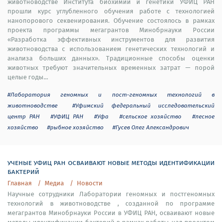
животноводстве Института биохимии и генетики УФИЦ РАН
прошли курс углубленного обучения работе с технологией
нанопорового секвенирования. Обучение состоялось в рамках
проекта программы мегагрантов Минобрнауки России
«Разработка эффективных инструментов для развития
животноводства с использованием генетических технологий и
анализа больших данных». Традиционные способы оценки
животных требуют значительных временных затрат — порой
целые годы...
#Лаборатория геномных и пост-геномных технологий в
животноводстве
#Уфимский федеральный исследовательский
центр РАН
#УФИЦ РАН
#Уфа
#сельское хозяйство
#лесное
хозяйство
#рыбное хозяйство
#Гусев Олег Александрович
ученые уфиц ран осваивают новые методы идентификации
бактерий
Главная
Медиа
Новости
Научные сотрудники Лаборатории геномных и постгеномных
технологий в животноводстве , созданной по программе
мегагрантов Минобрнауки России в УФИЦ РАН, осваивают новые