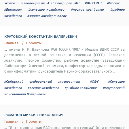
экологии и эволюции им. А. Н. Северцова РАН
#ИПЭЭ РАН
#Москва
#Биология
#сельское хозяйство
#лесное хозяйство
#рыбное
хозяйство
#Энрике Жизберт Касас
крутовский константин валерьевич
Главная
Проекты
... имени Н. И. Вавилова РАН (СССР). 1987 – Медаль ВДНХ СССР за
достижения в лесной генетике и селекции (СССР). Сельское
рыбное хозяйство
хозяйство, лесное хозяйство,
Заведующий
Лабораторией лесной геномики, профессор кафедры геномики и
биоинформатики, руководитель Научно-образовательного ...
#Сибирский федеральный университет
#СФУ
#Сельское
хозяйство
#лесное хозяйство
#рыбное хозяйство
#Крутовский
Константин Валерьевич
романов михаил николаевич
Главная
Проекты
... "Интегрированная BAC-карта куриного генома" (при поддержке