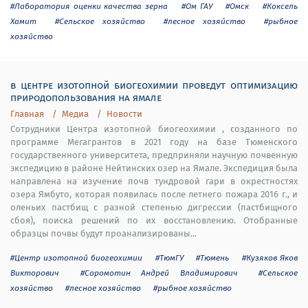
#Лаборатория оценки качества зерна
#Ом ГАУ
#Омск
#Коксель
Хамит
#Сельское хозяйство
#лесное хозяйство
#рыбное
хозяйство
в центре изотопной биогеохимии проведут оптимизацию
природопользования на ямале
Главная
Медиа
Новости
Сотрудники Центра изотопной биогеохимии , созданного по
программе Мегагрантов в 2021 году на базе Тюменского
государственного университета, предприняли научную почвенную
экспедицию в районе Нейтинских озер на Ямале. Экспедиция была
направлена на изучение почв тундровой гари в окрестностях
озера Ямбуто, которая появилась после летнего пожара 2016 г., и
оленьих пастбищ с разной степенью дигрессии (пастбищного
сбоя), поиска решений по их восстановлению. Отобранные
образцы почвы будут проанализированы...
#Центр изотопной биогеохимии
#ТюмГУ
#Тюмень
#Кузяков Яков
Викторович
#Соромотин Андрей Владимирович
#Сельское
хозяйство
#лесное хозяйство
#рыбное хозяйство