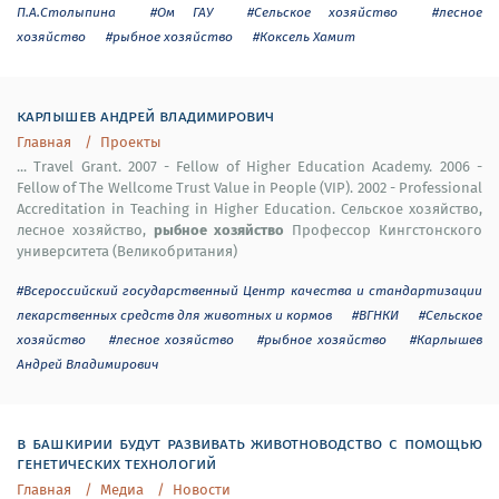
П.А.Столыпина
#Ом ГАУ
#Сельское хозяйство
#лесное
хозяйство
#рыбное хозяйство
#Коксель Хамит
карлышев андрей владимирович
Главная
Проекты
... Travel Grant. 2007 - Fellow of Higher Education Academy. 2006 -
Fellow of The Wellcome Trust Value in People (VIP). 2002 - Professional
Accreditation in Teaching in Higher Education. Сельское хозяйство,
рыбное хозяйство
лесное хозяйство,
Профессор Кингстонского
университета (Великобритания)
#Всероссийский государственный Центр качества и стандартизации
лекарственных средств для животных и кормов
#ВГНКИ
#Сельское
хозяйство
#лесное хозяйство
#рыбное хозяйство
#Карлышев
Андрей Владимирович
в башкирии будут развивать животноводство с помощью
генетических технологий
Главная
Медиа
Новости