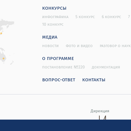
конкурсы
инфографика
5 конкурс
6 конкурс
7
10 конкурс
медиа
новости
фото и видео
разговор о наук
о программе
постановление №220
документация
вопрос-ответ
контакты
Дирекция