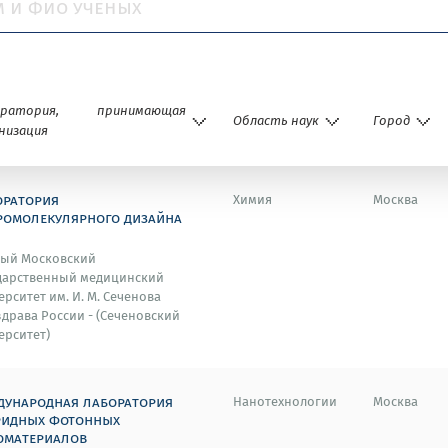
оратория, принимающая
Область наук
Город
низация
оратория
Химия
Москва
ромолекулярного дизайна
ый Московский
дарственный медицинский
ерситет им. И. М. Сеченова
драва России - (Сеченовский
ерситет)
дународная лаборатория
Нанотехнологии
Москва
ридных фотонных
оматериалов