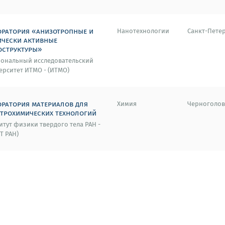
оратория «анизотропные и
Нанотехнологии
Санкт-Пете
ически активные
оструктуры»
ональный исследовательский
ерситет ИТМО - (ИТМО)
оратория материалов для
Химия
Черноголов
ктрохимических технологий
итут физики твердого тела РАН -
Т РАН)