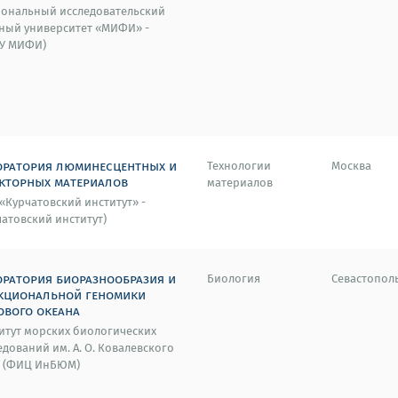
ональный исследовательский
ный университет «МИФИ» -
У МИФИ)
оратория люминесцентных и
Технологии
Москва
екторных материалов
материалов
«Курчатовский институт» -
чатовский институт)
оратория биоразнообразия и
Биология
Севастопол
кциональной геномики
ового океана
итут морских биологических
едований им. А. О. Ковалевского
- (ФИЦ ИнБЮМ)