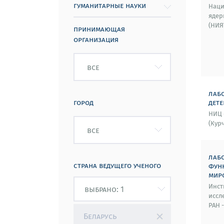
гуманитарные науки
Наци
ядер
(НИЯ
принимающая
организация
все
лаб
город
дет
НИЦ 
(Кур
все
лаб
страна ведущего ученого
фун
мир
Инст
иссл
РАН 
Беларусь