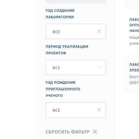
год создания
лаборатории
лаб
опт
нан
Наци
унив
период реализации
проектов
лаб
эле
Инст
год рождения
(ИФТ
приглашенного
ученого
сбросить фильтр