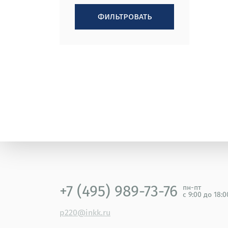
фильтровать
+7 (495) 989-73-76
пн-пт
с 9:00 до 18:
p220@inkk.ru