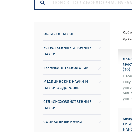
Лаб
область науки
орга
естественные и точные
науки
лаб
мак
техника и технологии
(10)
Перв
медицинские науки и
госу
науки о здоровье
унив
Минз
унив
сельскохозяйственные
науки
меж
социальные науки
гиб
нан