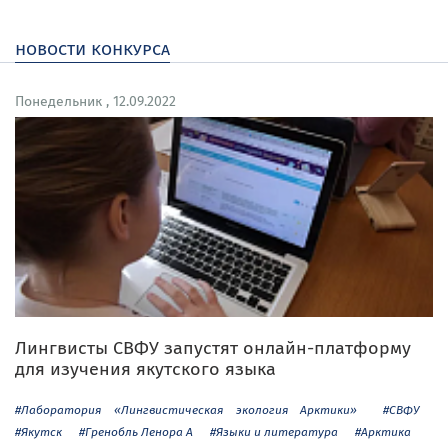
новости конкурса
Понедельник , 12.09.2022
Лингвисты СВФУ запустят онлайн-платформу
для изучения якутского языка
#Лаборатория «Лингвистическая экология Арктики»
#СВФУ
#Якутск
#Гренобль Ленора А
#Языки и литература
#Арктика