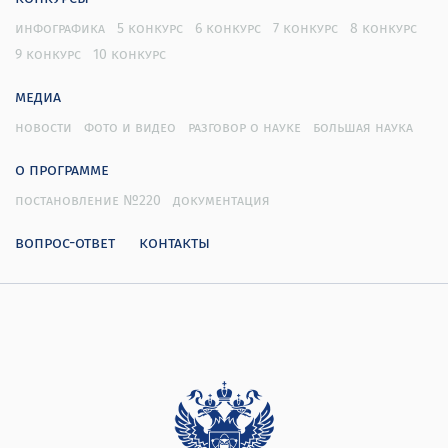
инфографика
5 конкурс
6 конкурс
7 конкурс
8 конкурс
9 конкурс
10 конкурс
медиа
новости
фото и видео
разговор о науке
большая наука
о программе
постановление №220
документация
вопрос-ответ
контакты