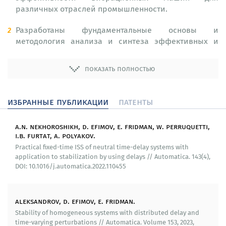
различных отраслей промышленности.
Разработаны фундаментальные основы и
методология анализа и синтеза эффективных и
строго обоснованных алгоритмов реального
времени децентрализованной автономной
показать полностью
навигации и кооперации многоагентных
робототехнических и мехатронных комплексов в
условиях нерегулярного или скудного
избранные публикации
патенты
информационного обмена между его компонентами.
a.n. nekhoroshikh, d. efimov, e. fridman, w. perruquetti,
Разработаны алгоритмы управления при
i.b. furtat, a. polyakov.
существенной неполноте информации для
Practical fixed-time ISS of neutral time-delay systems with
выполнения маневров различных
application to stabilization by using delays // Automatica. 143(4),
робототехнических систем. Разработаны новые
DOI: 10.1016/j.automatica.2022.110455
методы управления динамично изменяемой
несущей аэродинамической поверхностью
летательных аппаратов на основе мультиагентного
aleksandrov, d. efimov, e. fridman.
подхода.
Stability of homogeneous systems with distributed delay and
time-varying perturbations // Automatica. Volume 153, 2023,