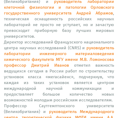
(Великобритания) и
руководитель лаборатории
клеточной физиологии и патологии Орловского
государственного университета Андрей Абрамов
,
техническая оснащенность российских научных
лабораторий не просто не уступает, но и зачастую
превосходит приборную базу лучших мировых
университетов.
Директор исследований Французского национального
центра научных исследований (CNRS) и
руководитель
лаборатории инженерного материаловедения
химического факультета МГУ имени М.В. Ломоносова
профессор Дмитрий Иванов
отметил важность
ведущихся сегодня в России работ по строительству
установок класса «мегасайенс», подчеркнув, что
каждая из таких установок является центром
международной научной коммуникации и
предоставляет большое количество новых
возможностей молодым российским исследователям.
Профессор Саутгемптонского университета
(Великобритания) и
руководитель Международного
центра теоретической физики МФТИ имени А.А.