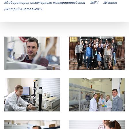
#Лаборатория инженерного материаловедения
#МГУ
#Иванов
Дмитрий Анатольевич