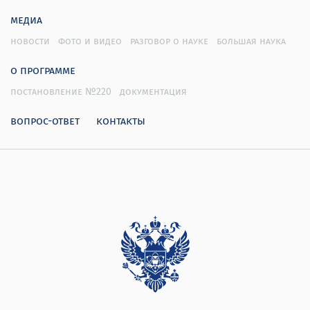
медиа
новости
фото и видео
разговор о науке
большая наука
о программе
постановление №220
документация
вопрос-ответ
контакты