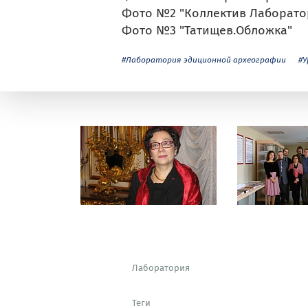
Фото №2 "Коллектив Лаборато
Фото №3 "Татищев.Обложка"
#Лаборатория эдиционной археографии
#У
Лаборатория
Теги