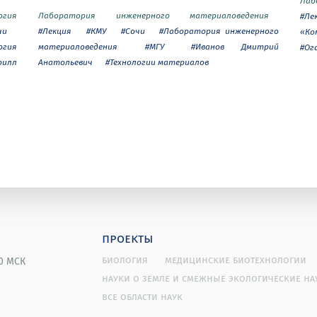
Лаб
огия
Лаборатория инженерного материаловедения
#Ле
чи
#Лекция
#КМУ
#Сочи
#Лаборатория инженерного
«Ко
огия
материаловедения
#МГУ
#Иванов Дмитрий
#Ог
рилл
Анатольевич
#Технологии материалов
проекты
биология
медицинские биотехнологии
00 МСК
науки о земле и смежные экологические на
все области наук