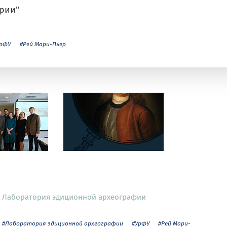
рии"
рФУ
#Рей Мари-Пьер
Лаборатория эдиционной археографии
#Лаборатория эдиционной археографии
#УрФУ
#Рей Мари-