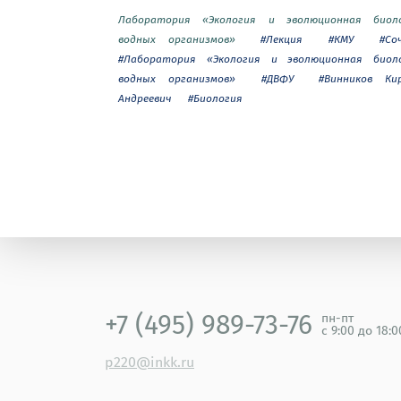
Лаборатория «Экология и эволюционная биол
водных организмов»
#Лекция
#КМУ
#Со
#Лаборатория «Экология и эволюционная биол
водных организмов»
#ДВФУ
#Винников Ки
Андреевич
#Биология
+7 (495) 989-73-76
пн-пт
с 9:00 до 18:
p220@inkk.ru