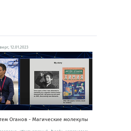
верг, 12.01.2023
тем Оганов - Магические молекулы