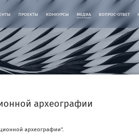
енты
проекты
конкурсы
медиа
вопрос-ответ
ионной археографии
ционной археографии".