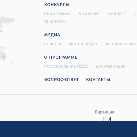
конкурсы
инфографика
5 конкурс
6 конкурс
7
10 конкурс
медиа
новости
фото и видео
разговор о наук
о программе
постановление №220
документация
вопрос-ответ
контакты
Дирекция