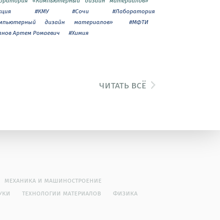
оратория «Компьютерный дизайн материалов»
кция
#КМУ
#Сочи
#Лаборатория
мпьютерный дизайн материалов»
#МФТИ
анов Артем Ромаевич
#Химия
читать всё
механика и машиностроение
уки
технологии материалов
физика