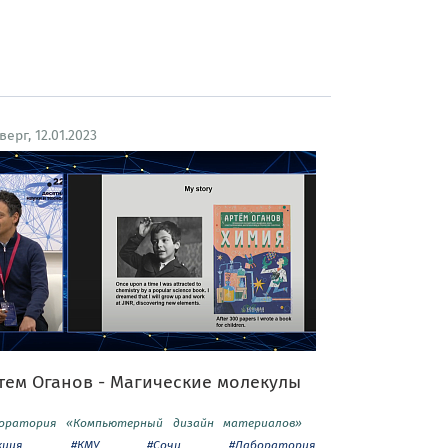
верг, 12.01.2023
тем Оганов - Магические молекулы
оратория «Компьютерный дизайн материалов»
кция
#КМУ
#Сочи
#Лаборатория