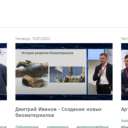
Четверг, 12.01.2023
Чет
Дмитрий Иванов - Создание новых
Ар
биоматериалов
Лаб
огия
Лаборатория инженерного материаловедения
#Ле