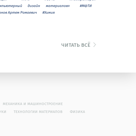
мпьютерный дизайн материалов»
#МФТИ
анов Артем Ромаевич
#Химия
читать всё
механика и машиностроение
уки
технологии материалов
физика