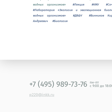
водных организмов»
#Лекция
#КМУ
#Со
#Лаборатория «Экология и эволюционная биол
водных организмов»
#ДВФУ
#Винников Ки
Андреевич
#Биология
+7 (495) 989-73-76
пн-пт
с 9:00 до 18:
p220@inkk.ru