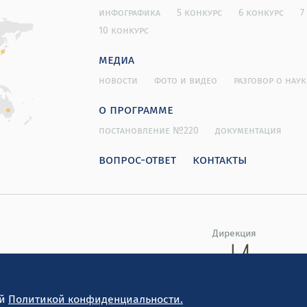
инфографика
5 конкурс
6 конкурс
7
10 конкурс
медиа
новости
фото и видео
разговор о наук
о программе
постановление №220
документация
вопрос-ответ
контакты
Дирекция
ей
Политикой конфиденциальности.