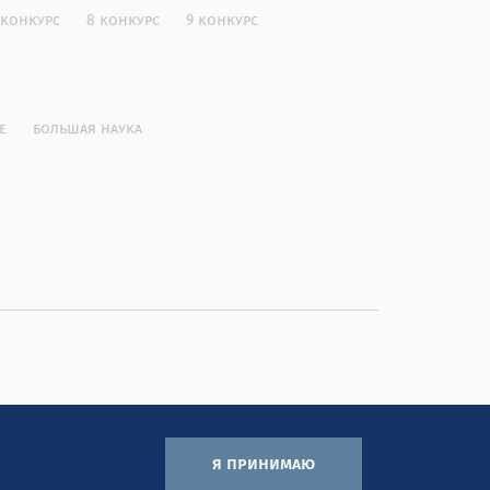
 конкурс
8 конкурс
9 конкурс
е
большая наука
я принимаю