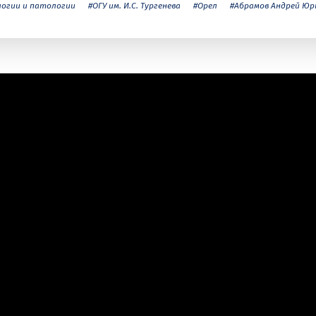
огии и патологии
#ОГУ им. И.С. Тургенева
#Орел
#Абрамов Андрей Юр