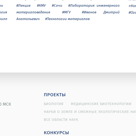
чи
#Лекция
#КМУ
#Сочи
#Лаборатория инженерного
«Ко
огия
материаловедения
#МГУ
#Иванов Дмитрий
#Ог
рилл
Анатольевич
#Технологии материалов
проекты
биология
медицинские биотехнологии
00 МСК
науки о земле и смежные экологические на
все области наук
конкурсы