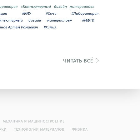
оратория «Компьютерный дизайн материалов»
кция
#КМУ
#Сочи
#Лаборатория
мпьютерный дизайн материалов»
#МФТИ
анов Артем Ромаевич
#Химия
читать всё
механика и машиностроение
уки
технологии материалов
физика