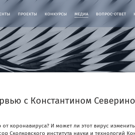
енты
проекты
конкурсы
медиа
вопрос-ответ
ервью с Константином Северинов
 от коронавируса? И может ли этот вирус изменить
ор Сколковского института науки и технологий Ко