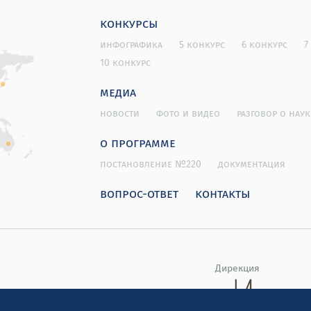
конкурсы
инфографика
5 конкурс
6 конкурс
7
10 конкурс
медиа
новости
фото и видео
разговор о наук
о программе
постановление №220
документация
вопрос-ответ
контакты
Дирекция