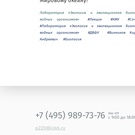
Мировому океану?
Лаборатория «Экология и эволюционная биол
водных организмов»
#Лекция
#КМУ
#Со
#Лаборатория «Экология и эволюционная биол
водных организмов»
#ДВФУ
#Винников Ки
Андреевич
#Биология
+7 (495) 989-73-76
пн-пт
с 9:00 до 18:
p220@inkk.ru