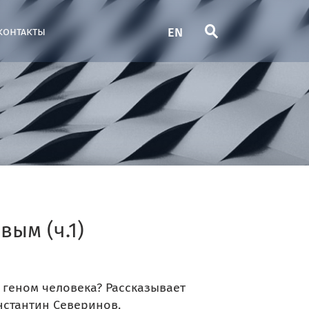
EN
контакты
ым (ч.1)
 геном человека? Рассказывает
нстантин Северинов.