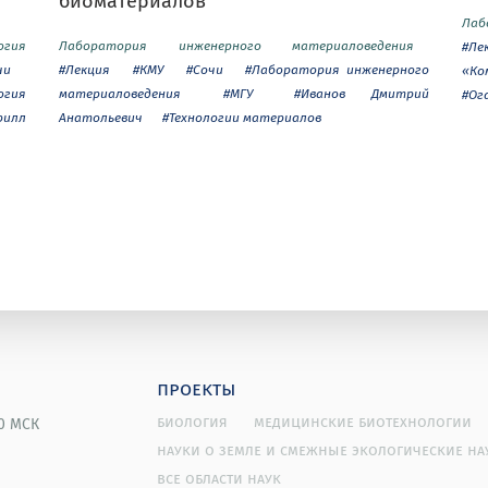
биоматериалов
Лаб
огия
Лаборатория инженерного материаловедения
#Ле
чи
#Лекция
#КМУ
#Сочи
#Лаборатория инженерного
«Ко
огия
материаловедения
#МГУ
#Иванов Дмитрий
#Ог
рилл
Анатольевич
#Технологии материалов
проекты
биология
медицинские биотехнологии
00 МСК
науки о земле и смежные экологические на
все области наук