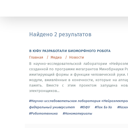
Найдено 2 результатов
в юфу разработали биоморфного робота
Главная
Медиа
Новости
В научно-исследовательской лаборатории «Нейроэл
созданной по программе мегагрантов Минобрнауки Ро
имитирующий формы и функции человеческой руки. 
модули, вживлённые в конечности, которые на аппа
память. Вместе с этим проектом запущена нов
электронщиков...
#Научно-исследовательская лаборатория «Нейроэлектр
федеральный университет
#ЮФУ
#Пак Бэ Хо
#Каза
#Робототехника
#Наноматериалы