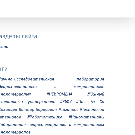
азделы сайта
едиа
эги
Научно-исследовательская лаборатория
Нейроэлектроника и мемристивные
аноматериалы»
#НЕЙРОМЕНА
#Южный
едеральный университет
#ЮФУ
#Пак Бэ Хо
Казанцев Виктор Борисович
#Таганрог
#Технологии
атериалов
#Робототехника
#Наноматериалы
Лаборатория нейроэлектроники и мемристивных
аноматериалов