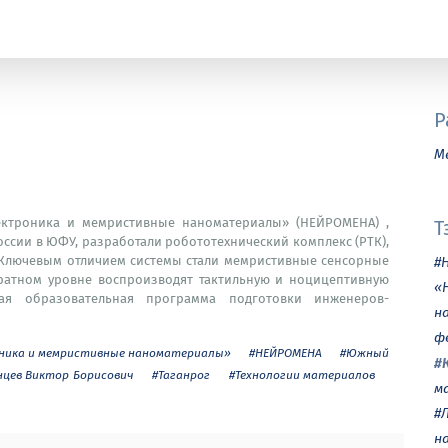
Р
М
ектроника и мемристивные наноматериалы» (НЕЙРОМЕНА) ,
Т
ссии в ЮФУ, разработали робототехнический комплекс (РТК),
Ключевым отличием системы стали мемристивные сенсорные
#
ратном уровне воспроизводят тактильную и ноцицептивную
«
ая образовательная программа подготовки инженеров-
н
ф
оника и мемристивные наноматериалы»
#НЕЙРОМЕНА
#Южный
#
нцев Виктор Борисович
#Таганрог
#Технологии материалов
м
#
н