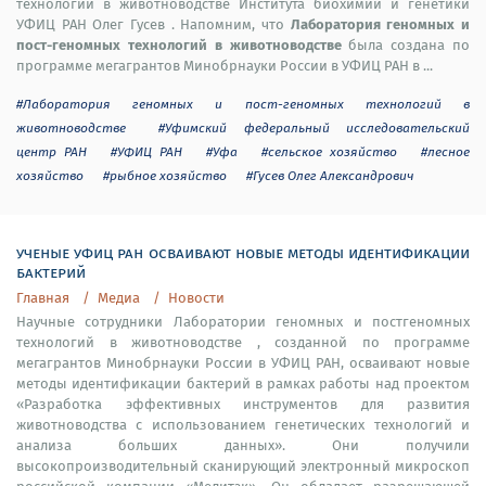
технологий в животноводстве Института биохимии и генетики
Лаборатория геномных и
УФИЦ РАН Олег Гусев . Напомним, что
пост-геномных технологий в животноводстве
была создана по
программе мегагрантов Минобрнауки России в УФИЦ РАН в ...
#Лаборатория геномных и пост-геномных технологий в
животноводстве
#Уфимский федеральный исследовательский
центр РАН
#УФИЦ РАН
#Уфа
#сельское хозяйство
#лесное
хозяйство
#рыбное хозяйство
#Гусев Олег Александрович
ученые уфиц ран осваивают новые методы идентификации
бактерий
Главная
Медиа
Новости
Научные сотрудники Лаборатории геномных и постгеномных
технологий в животноводстве , созданной по программе
мегагрантов Минобрнауки России в УФИЦ РАН, осваивают новые
методы идентификации бактерий в рамках работы над проектом
«Разработка эффективных инструментов для развития
животноводства с использованием генетических технологий и
анализа больших данных». Они получили
высокопроизводительный сканирующий электронный микроскоп