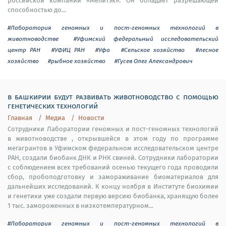
российской компании «Мелитэк». Он обладает разрешающей
способностью до...
#Лаборатория геномных и пост-геномных технологий в
животноводстве
#Уфимский федеральный исследовательский
центр РАН
#УФИЦ РАН
#Уфа
#Сельское хозяйство
#лесное
хозяйство
#рыбное хозяйство
#Гусев Олег Александрович
в башкирии будут развивать животноводство с помощью
генетических технологий
Главная
Медиа
Новости
Сотрудники Лаборатории геномных и пост-геномных технологий
в животноводстве , открывшейся в этом году по программе
мегагрантов в Уфимском федеральном исследовательском центре
РАН, создали биобанк ДНК и РНК свиней. Сотрудники лаборатории
с соблюдением всех требований осенью текущего года проводили
сбор, пробоподготовку и замораживание биоматериалов для
дальнейших исследований. К концу ноября в Институте биохимии
и генетики уже создали первую версию биобанка, хранящую более
1 тыс. замороженных в низкотемпературном...
#Лаборатория геномных и пост-геномных технологий в