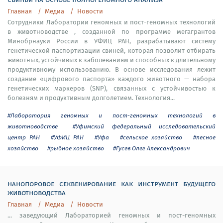
Главная
Медиа
Новости
Сотрудники Лаборатории геномных и пост-геномных технологий
в животноводстве , созданной по программе мегагрантов
Минобрнауки России в УФИЦ РАН, разрабатывают систему
генетической паспортизации свиней, которая позволит отбирать
животных, устойчивых к заболеваниям и способных к длительному
продуктивному использованию. В основе исследования лежит
создание «цифрового паспорта» каждого животного — набора
генетических маркеров (SNP), связанных с устойчивостью к
болезням и продуктивным долголетием. Технология...
#Лаборатория геномных и пост-геномных технологий в
животноводстве
#Уфимский федеральный исследовательский
центр РАН
#УФИЦ РАН
#Уфа
#сельское хозяйство
#лесное
хозяйство
#рыбное хозяйство
#Гусев Олег Александрович
нанопоровое секвенирование как инструмент будущего
животноводства
Главная
Медиа
Новости
... заведующий Лабораторией геномных и пост-геномных