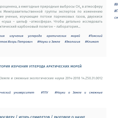
#
дооценена, а ежегодные природные выбросы СН₄ в атмосферу
#
ах Межправительственной группы экспертов по изменению
ие ученые, изучающие потоки парниковых газов, двуокиси
с
ме «суша ― шельф ―атмосфера». Чтобы детально исследовать
ктический карбоновый полигон ― лаборатория...
ория изучения углерода арктических морей
#Томский
етов Игорь Петрович
#Науки о Земле
#Экология
#Климат
ория изучения углерода арктических морей
Земле и смежные экологические науки 2014-2018 14.Z50.31.0012
ический университет
#ТПУ
#Науки о Земле и смежные
осферу / игорь семилетов / разговор о науке