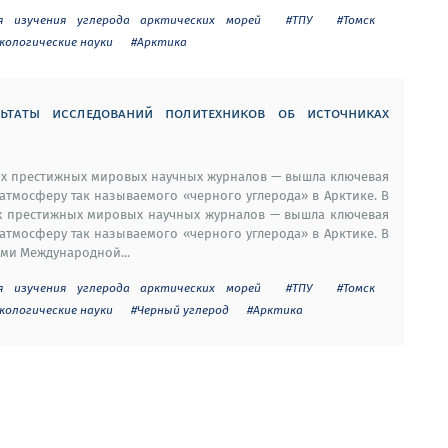
я изучения углерода арктических морей
#ТПУ
#Томск
экологические науки
#Арктика
льтаты исследований политехников об источниках
самых престижных мировых научных журналов — вышла ключевая
атмосферу так называемого «черного углерода» в Арктике. В
амых престижных мировых научных журналов — вышла ключевая
атмосферу так называемого «черного углерода» в Арктике. В
ами Международной...
я изучения углерода арктических морей
#ТПУ
#Томск
экологические науки
#Черный углерод
#Арктика