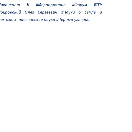
Инконсалт К
#Мероприятие
#Форум
#ТГУ
Покровский Олег Сергеевич
#Науки о земле и
межные экологические науки
#Черный углерод