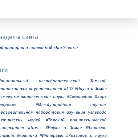
азделы сайта
аборатории и проекты
Медиа
Ученые
эги
Национальный исследовательский Томский
олитехнический университет
#ТПУ
#Науки о Земле
#Семилетов Игорь
 смежные экологические науки
етрович
#Международная научно-
бразовательная лаборатория изучения углерода
рктических морей
#Томский политехнический
ниверситет
#Томск
#Науки о Земле
#Экология
Климат
#Арктика
#Интервью
#Разговор о науке