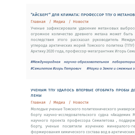
"айсберг" для климата: профессор тпу о метано
Главная
Медиа
Новости
Ученые зафиксировали удвоение метановых выбросо
огромное количество древнего метана может быть "
последствия этого рассказал руководитель Между
углерода арктических морей Томского политеха (ТПУ
Арктику 2020 года, профессор-мегагрантник Игорь Семил
#Международная научно-образовательная лаборатори
#Семилетов Игорь Петрович
#Науки о Земле и смежные 
ученым тпу удалось впервые отобрать пробы д
лены
Главная
Медиа
Новости
Молодые ученые Томского политехнического универси
борту научно-исследовательского судна «Академик 
научного проекта профессора Семилетова , поддерж
борту, ученые посвятили изучению минералого-
формирования химического состава вод в арктических