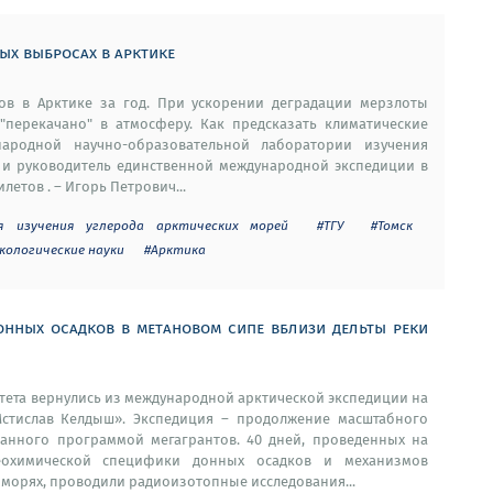
вых выбросах в арктике
в в Арктике за год. При ускорении деградации мерзлоты
перекачано" в атмосферу. Как предсказать климатические
народной научно-образовательной лаборатории изучения
) и руководитель единственной международной экспедиции в
етов . – Игорь Петрович...
я изучения углерода арктических морей
#ТГУ
#Томск
экологические науки
#Арктика
онных осадков в метановом сипе вблизи дельты реки
тета вернулись из международной арктической экспедиции на
Мстислав Келдыш». Экспедиция – продолжение масштабного
анного программой мегагрантов. 40 дней, проведенных на
геохимической специфики донных осадков и механизмов
 морях, проводили радиоизотопные исследования...