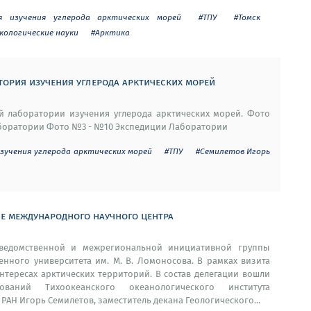
я изучения углерода арктических морей
#ТПУ
#Томск
экологические науки
#Арктика
ория изучения углерода арктических морей
 лаборатории изучения углерода арктических морей. Фото
боратории Фото №3 - №10 Экспедиции Лаборатории
учения углерода арктических морей
#ТПУ
#Семилетов Игорь
ие международного научного центра
жведомственной и межрегиональной инициативной группы
енного университета им. М. В. Ломоносова. В рамках визита
нтересах арктических территорий. В состав делегации вошли
ований Тихоокеанского океанологического института
РАН Игорь Семилетов, заместитель декана Геологического...