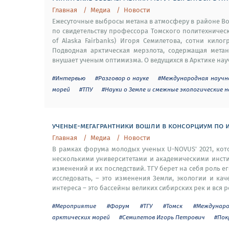
Главная
Медиа
Новости
Ежесуточные выбросы метана в атмосферу в районе Во
по свидетельству профессора Томского политехническо
of Alaska Fairbanks) Игоря Семилетова, сотни кил
Подводная арктическая мерзлота, содержащая метан
внушает ученым оптимизма. О ведущихся в Арктике нау
#Интервью
#Разговор о науке
#Международная научн
морей
#ТПУ
#Науки о Земле и смежные экологические н
ученые-мегагрантники вошли в консорциум по 
Главная
Медиа
Новости
В рамках форума молодых ученых U-NOVUS' 2021, ко
несколькими университетами и академическими инст
изменений и их последствий. ТГУ берет на себя роль 
исследовать, – это изменения Земли, экологии и ка
интереса – это бассейны великих сибирских рек и вся ро
#Мероприятие
#Форум
#ТГУ
#Томск
#Междунаро
арктических морей
#Семилетов Игорь Петрович
#Пок