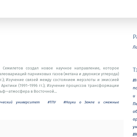
Р
Л
 Семилетов создал новое научное направление, которое
Т
алеовариаций парниковых газов (метана и двуокиси углерода)
г.); Изучение связей между состоянием мерзлоты и эмиссией
#
Арктики (1991–1996 гг.); Изучение процессов трансформации
п
ьф—атмосфера в Восточной...
и
ический университет
#ТПУ
#Науки о Земле и смежные
П
о
а
у
#