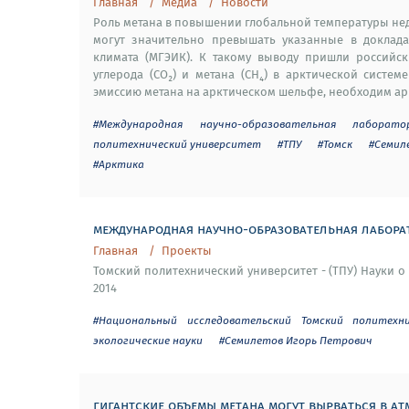
Главная
Медиа
Новости
Роль метана в повышении глобальной температуры не
могут значительно превышать указанные в доклад
климата (МГЭИК). К такому выводу пришли российск
углерода (CO₂) и метана (СН₄) в арктической систе
эмиссию метана на арктическом шельфе, необходим ар
#Международная научно-образовательная лаборат
политехнический университет
#ТПУ
#Томск
#Семил
#Арктика
международная научно-образовательная лаборат
Главная
Проекты
Томский политехнический университет - (ТПУ) Науки о 
2014
#Национальный исследовательский Томский политехн
экологические науки
#Семилетов Игорь Петрович
гигантские объемы метана могут вырваться в атм