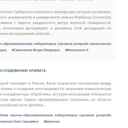
сточно-Сибирского морского шельфа уже сегодня составляют,
го университета и университета Аляска Фэрбанкс (University
ограммов с одного квадратного метра морской поверхности.
, интенсивно деградирует, и динамика этой деградации не
чных исследованиях ученый...
о-образовательная лаборатория изучения углерода арктических
ауки
#Семилетов Игорь Петрович
#Инконсалт К
исследованию климата.
торый проходит в Томске, было подписано соглашение между
итутами о создании консорциума по изучению климатических
его координатора. «Проблема, которую консорциум собирается
чества жизни. Задача сформулирована глобально, но область
ссийская часть Арктики...
дная научно-образовательная лаборатория изучения углерода
ровский Олег Сергеевич
#Арктика