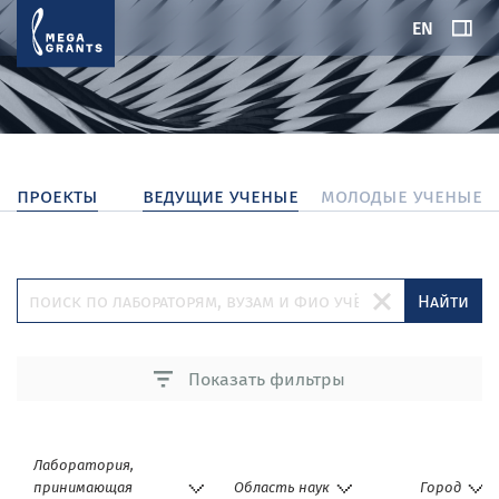
EN
проекты
ведущие ученые
молодые ученые
Найти
Показать фильтры
Лаборатория,
принимающая
Область наук
Город