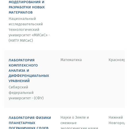
моделирования и
разработки новых
материалов
Национальный
исследовательский
технологический
университет «МИСиС» -
(НИТУ МИСиС)
лаборатория
Математика
Красноярс
комплексного
анализа и
дифференциальных
уравнений
Сибирский
федеральный
университет - (СФУ)
лаборатория физики
Науки о Земле и
Нижний
планетарных
смежные
Новгород
пограничных слоев
экологические науки