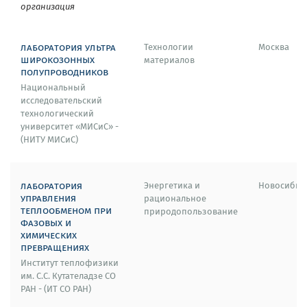
организация
лаборатория ультра
Технологии
Москва
широкозонных
материалов
полупроводников
Национальный
исследовательский
технологический
университет «МИСиС» -
(НИТУ МИСиС)
лаборатория
Энергетика и
Новосибир
управления
рациональное
теплообменом при
природопользование
фазовых и
химических
превращениях
Институт теплофизики
им. С.С. Кутателадзе СО
РАН - (ИТ СО РАН)