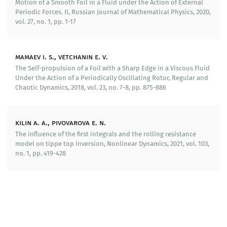
динамическому хаосу. Регулярно модернизируются
Motion of a Smooth Foil in a Fluid under the Action of External
специальные дисциплины, читаемые старшим курсам
Periodic Forces. II, Russian Journal of Mathematical Physics, 2020,
физико-математических специальностей. По всем
vol. 27, no. 1, pp. 1-17
читаемым спецкурсам разрабатываются и
актуализируются учебные и учебно-методические
пособия. Систематически проводятся семинары для
mamaev i. s., vetchanin e. v.
аспирантов и молодых ученых по тематике текущих
The Self-propulsion of a Foil with a Sharp Edge in a Viscous Fluid
исследований с участием ведущих ученых.
Under the Action of a Periodically Oscillating Rotor, Regular and
Chaotic Dynamics, 2018, vol. 23, no. 7-8, pp. 875-886
Сотрудники лаборатории принимают участие в
организации и проведении научных школ для
молодых ученых совместно с ведущими вузами и
kilin a. a., pivovarova e. n.
научными институтами России.
The influence of the first integrals and the rolling resistance
Сотрудничество:
model on tippe top inversion, Nonlinear Dynamics, 2021, vol. 103,
no. 1, pp. 419-428
Институт небесной механики и вычисления эфемерид
(Франция), Национальный автономный университет
Мексики, Университет Лафборо (Великобритания),
Зеленогурский университет (Польша),
Политехнический университет Каталонии (Испания):
проведение совместных научных исследований,