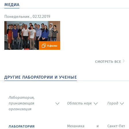
семинаров, обсуждение родственных задач.
медиа
Математический институт имени В. А. Стеклова РАН
Понедельник , 02.12.2019
(Россия), Математический институт Сербской
академии наук и искусств (Сербия), Московский
физико-технический институт (Россия): проведение
совместных научных исследований, организация
6 фото
научных мероприятий.
смотреть все
другие лаборатории и ученые
Лаборатория,
принимающая
Область наук
Город
организация
лаборатория
Механика и
Санкт-Пете