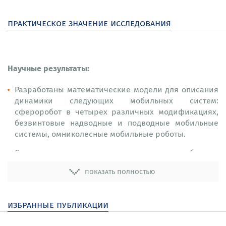
практическое значение исследования
Научные результаты:
Разработаны математические модели для описания
динамики следующих мобильных систем:
сфероробот в четырех различных модификациях,
безвинтовые надводные и подводные мобильные
системы, омниколесные мобильные роботы.
Созданы и усовершенствованы натурные образцы
указанных мобильных систем. Для всех образцов
показать полностью
мобильных систем разработаны и запатентованы
программы управления.
избранные публикации
Разработаны новые методы анализа динамического
поведения робототехнических систем, в том числе