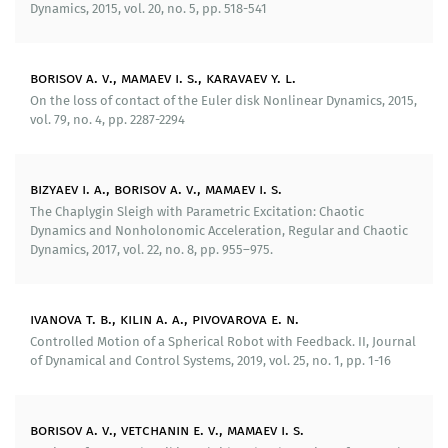
Dynamics, 2015, vol. 20, no. 5, pp. 518-541
Проектируемые средства передвижения с жесткой
внешней оболочкой без внешних движителей могут
стать основой для роботов, функционирующих в
borisov a. v., mamaev i. s., karavaev y. l.
экстремальных условиях.
On the loss of contact of the Euler disk Nonlinear Dynamics, 2015,
vol. 79, no. 4, pp. 2287-2294
Организационные и инфраструктурные
преобразования:
bizyaev i. a., borisov a. v., mamaev i. s.
В 2021 году лаборатория вошла в РНОМЦ Уральский
The Chaplygin Sleigh with Parametric Excitation: Chaotic
математический центр, созданный на базе трех
Dynamics and Nonholonomic Acceleration, Regular and Chaotic
Dynamics, 2017, vol. 22, no. 8, pp. 955–975.
организаций: ИММ им. Н.Н. Красовского УрО РАН,
УрФУ, УдГУ.
Образование и переподготовка кадров:
ivanova t. b., kilin a. a., pivovarova e. n.
Controlled Motion of a Spherical Robot with Feedback. II, Journal
Регулярно ведутся учебные занятия для студентов
of Dynamical and Control Systems, 2019, vol. 25, no. 1, pp. 1-16
Удмуртского государственного университета по
теоретической механике, общей теории
динамических систем, механике систем со связями,
borisov a. v., vetchanin e. v., mamaev i. s.