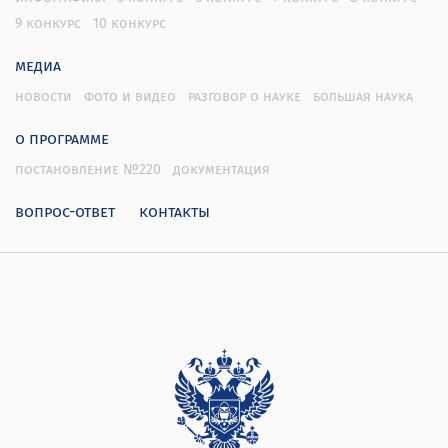
9 конкурс
10 конкурс
медиа
новости
фото и видео
разговор о науке
большая наука
о программе
постановление №220
документация
вопрос-ответ
контакты