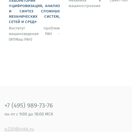
лаборатория
Механика и
Санкт-Пете
«цифровизация, анализ
машиностроение
и синтез сложных
механических систем,
сетей и сред»
Институт проблем
машиноведения РАН -
(ИПМаш РАН)
+7 (495) 989-73-76
пн-пт
с 9:00 до 18:00 МСК
p220@inkk.ru