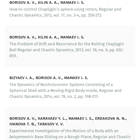
неголономных и систем с трением. Разработанные
borisov a. v., kilin a. a., mamaev i. s.
методы находят широкое применение также при
How to control Chaplygin’s sphere using rotors, Regular and
исследовании различных динамических систем в
Chaotic Dynamics, 2012, vol. 17, no. 3-4, pp. 258-272.
смежных областях науки.
Разработаны методы экспериментального
borisov a. v., kilin a. a., mamaev i. s.
исследования движения тел в жидкости и по
The Problem of Drift and Recurrence for the Rolling Chaplygin
различным поверхностям. Полученные
Ball Regular and Chaotic Dynamics, 2013, vol. 18, no. 6, pp. 832-
экспериментальные результаты для
859.
рассматриваемых натурных образцов мобильных
систем подтверждают адекватность разработанных
теоретических моделей движения.
bizyaev i. a., borisov a. v., mamaev i. s.
The Dynamics of Nonholonomic Systems Consisting of a
Spherical Shell with a Moving Rigid Body Inside, Regular and
Внедрение результатов исследования:
Chaotic Dynamics, 2014, vol. 19, no. 2, pp. 198-213
Разработанные математические модели являются
теоретической основой для построения алгоритмов
borisov a. v., karavaev y. l., mamaev i. s., erdakova n. n.,
динамического управления роботами и анализа
ivanova t. b., tarasov v. v.
областей устойчивости движения мобильных
Experimental Investigation of the Motion of a Body with an
устройств.
Axisymmetric Base Sliding on a Rough Plane, Regular and Chaotic