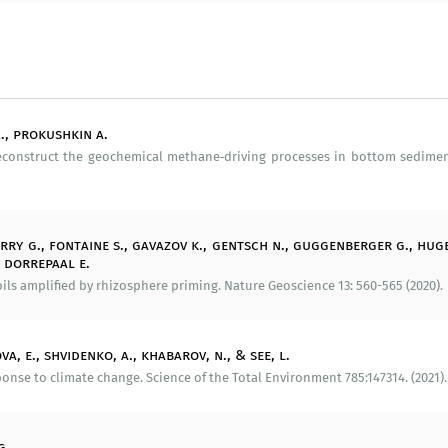
лошного распространения вечной мерзлоты, имитиру
экосистема, дельта р. Лена, о. Самойловский), показали,
ры верхних горизонтов почвы (0-7 см), а природные э
ктивный механизм сдерживания эмиссии парниковых га
ми), и только экстренные климатические угрозы могут 
a., prokushkin a.
econstruct the geochemical methane‑driving processes in bottom sediment
ра (Германия): магистерский курс «Биогеохимические цик
rry g., fontaine s., gavazov k., gentsch n., guggenberger g., hugeliu
, dorrepaal e.
иверситет (СПбГУ): магистерский курс «Парниковые газы
ls amplified by rhizosphere priming. Nature Geoscience 13: 560-565 (2020).
СФУ): магистерские курсы «Экология микроорганизмов
, e., shvidenko, a., khabarov, n., & see, l.
ponse to climate change. Science of the Total Environment 785:147314. (2021).
Ганновера им. Г. Лейбница (Германия): совместные и
g.