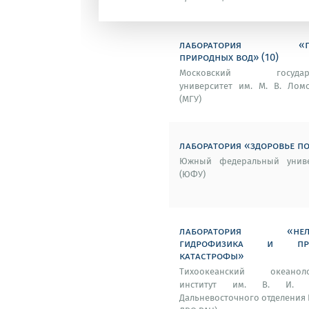
лаборатория «ге
природных вод» (10)
Московский государс
университет им. М. В. Лом
(МГУ)
лаборатория «здоровье п
Южный федеральный униве
(ЮФУ)
лаборатория «нели
гидрофизика и при
катастрофы»
Тихоокеанский океаноло
институт им. В. И. И
Дальневосточного отделения Р