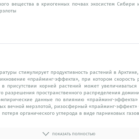
кого вещества в криогенных почвах экосистем Сибири 
ерзлоты
ратуры стимулирует продуктивность растений в Арктике,
икновение «прайминг-эффекта», при котором скорость 
в присутствии корней растений может увеличиваться 
го разрешения пространственного распределения домини
 эмпирические данные по влиянию «прайминг-эффекта»
емых вечной мерзлотой, ризосферный «прайминг-эффект» 
 потеря органического углерода в виде парниковых газов
показать полностью
а динамикой выделения парниковых газов (СО
, СН
) из
2
4