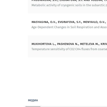
особенностях процессов трансформац
Metabolic activity of cryogenic soils in the subarctic
формирования и распределения запасов
оценка уязвимости почвенного органиче
masyagina, o.v., evgrafova, s.y., menyailo, o.v.,
Технический университет, департамен
Age-Dependent Changes in Soil Respiration and Associa
характерных особенностях почвенных 
Проведено определение содержания об
фосфора, доступного для растений,
mukhortova l., pashenova n., meteleva m., kri
дендрохронологического анализа поз
Temperature sensitivity of CO2 CH4 fluxes from coarse 
мерзлотных экосистем в криолитозоне зо
Университета Стокгольма, департаме
содержанию углерода, азота и их изо
зависимости от климатических и лесора
Международный Институт Прикладного Сис
экспертного заключения по оценке адек
лесного фонда, предлагаемых «Методич
Арктический и антарктический институт (
медиа
РАЭ (Российской Антарктической Экспед