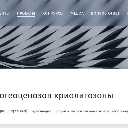
енты
проекты
конкурсы
медиа
вопрос-ответ
огеоценозов криолитозоны
(ФИЦ КНЦ СО РАН)
Красноярск
Науки о Земле и смежные экологические на