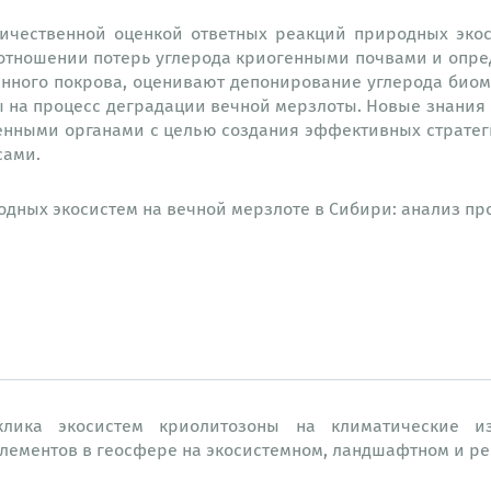
ичественной оценкой ответных реакций природных эко
 отношении потерь углерода криогенными почвами и опре
нного покрова, оценивают депонирование углерода биом
ы на процесс деградации вечной мерзлоты. Новые знания
нными органами с целью создания эффективных стратег
сами.
дных экосистем на вечной мерзлоте в Сибири: анализ пр
лика экосистем криолитозоны на климатические и
элементов в геосфере на экосистемном, ландшафтном и р