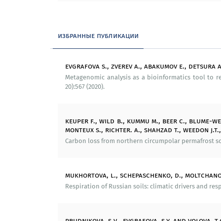
захороненной почвой в зоне сп
органического вещества (тундровая 
прямой зависимости от температу
избранные публикации
мерзлоты, имеют достаточно эффе
ассоциации со мхами и лишайника
углекислого газа и метана.
evgrafova s., zverev a., abakumov e., detsura 
Metagenomic analysis as a bioinformatics tool to r
Образование и переподготовка кадров:
20):567 (2020).
Университет им. Г. Лейбница г. Ганнове
keuper f., wild b., kummu m., beer c., blume-we
и механизмы»;
monteux s., richter. a., shahzad t., weedon j.t.
Санкт-Петербургский государственный ун
Carbon loss from northern circumpolar permafrost soi
Сибирский федеральный университет (
мультиспектральных космоснимков».
mukhortova, l., schepaschenko, d., moltchanova
Respiration of Russian soils: climatic drivers and res
Сотрудничество:
Институт почвоведения Университета 
prudnikova, s.v., evgrafova, s.y. and volova, t.