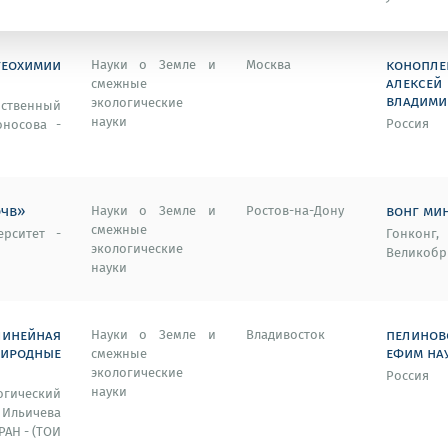
охимии
конопле
Науки о Земле и
Москва
алексей
смежные
владими
экологические
твенный
науки
Россия
оносова -
очв»
вонг мин
Науки о Земле и
Ростов-на-Дону
смежные
рситет -
Гонконг,
экологические
Великобр
науки
нейная
пелинов
Науки о Земле и
Владивосток
родные
ефим на
смежные
экологические
Россия
науки
гический
льичева
АН - (ТОИ