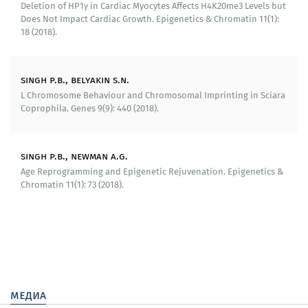
Deletion of HP1γ in Cardiac Myocytes Affects H4K20me3 Levels but
Для получения фрагментов генов деметилаз H3K9 и
Does Not Impact Cardiac Growth. Epigenetics & Chromatin 11(1):
генов метилаз Н3К9 и Н4К20 проведен
18 (2018).
биоинформатический поиск в черновой сборке
генома P. citri гомологов соответствующих генов у
Drosophila melanogaster. В результате для каждого
singh p.b., belyakin s.n.
гена Drosophila melanogaster было обнаружено от 1
L Chromosome Behaviour and Chromosomal Imprinting in Sciara
до 5 гомологов в геноме P. citri. Получение
Coprophila. Genes 9(9): 440 (2018).
фрагментов генов для дальнейшего получения
двуцепочечных РНК проводили при помощи
специфических праймеров, несущих на 5’ концах
singh p.b., newman a.g.
последовательности промотора РНК-полимеразы
Age Reprogramming and Epigenetic Rejuvenation. Epigenetics &
фага T7. В качестве матрицы для ПЦР была
Chromatin 11(1): 73 (2018).
использована геномная ДНК P. citri или препарат
кДНК, приготовленный из тотальной РНК взрослых
самок. Полученные фрагменты клонированы в
плазмидные векторы и верифицированы
секвенированием. Аналогичная работа проведена
для S. coprophila. В результате получены фрагменты
генов деметилаз H3K9 и генов метилаз Н3К9 и Н4К20
медиа
из двух модельных организмов, подготовленные для