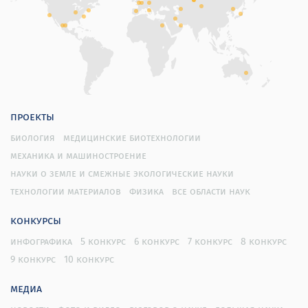
Образование и переподготовка кадров:
Организована стажировка в лаборатории для 5
аспирантов и 8 студентов.
Сотрудничество:
проекты
Эдинбургский университет (Великобритания):
биология
медицинские биотехнологии
освоены методы работы с модельными
механика и машиностроение
организмами Plannococcus citri и Sciara coprophila,
науки о земле и смежные экологические науки
проведены научные стажировки.
технологии материалов
физика
все области наук
Институт клеточной биологии и нейробиологии
конкурсы
университетской клиники Шаритэ (Германия):
инфографика
5 конкурс
6 конкурс
7 конкурс
8 конкурс
освоены методы работы с эмбриональными
9 конкурс
10 конкурс
стволовыми клетками мыши, проведены научные
стажировки.
медиа