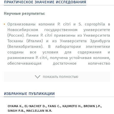
практическое значение исследования
Научные результаты:
Организованы колонии P. citri и S. coprophila в
Новосибирском государственном университете
(Россия). Линии P. citri привезены из Университета
Тосканы (Италия) и из Университета Эдинбурга
(Великобритания). В лаборатории эпигенетики
созданы все условия для содержания и
размножения P. citri, получена устойчивая колония,
обеспечивающая достаточное количество
биологического материала для проведения
экспериментов. Линии S. coprophila привезены из
показать полностью
Университета Эдинбурга (Великобритания) и
получены из Брауновского университета (США). В
настоящее время в коллекции поддерживается 7
избранные публикации
линий S. coprophila, несущих различные
генетические маркеры и хромосомные
oyama k., el-nachef d., fang c., kajimoto h., brown j.p.,
перестройки, необходимые для работы.
singh p.b., maclellan w.r.