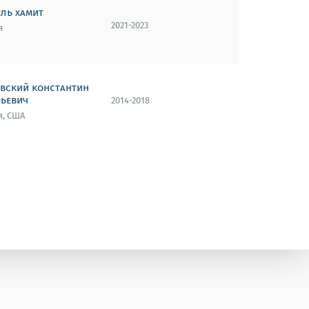
ель хамит
2021-2023
я
овский константин
рьевич
2014-2018
я, США