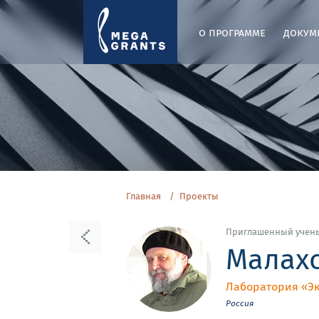
о программе
докум
Главная
Проекты
Приглашенный учен
Малах
Лаборатория «Эк
Россия