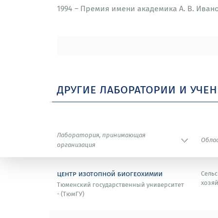
1994 – Премия имени академика А. В. Иван
1993 – Премия имени Д. А. Сабинина биоло
1984 – Премия Ленинского Комсомола ЦК В
другие лаборатории и уче
Лаборатория, принимающая
Обла
организация
центр изотопной биогеохимии
Сельс
хозяй
Тюменский государственный университет
- (ТюмГУ)