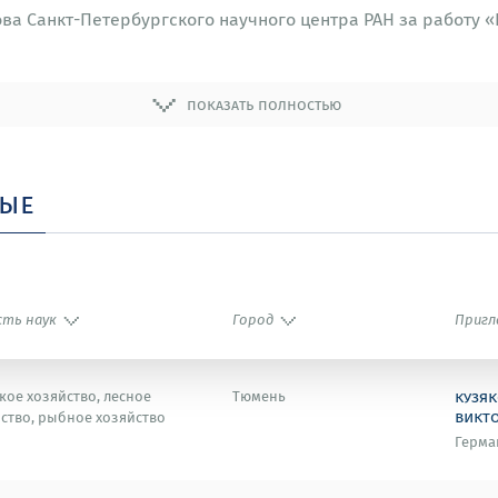
ова Санкт-Петербургского научного центра РАН за работу «
гического факультета МГУ за работу «Эмбриональное разви
показать полностью
ЛКСМ за работу «Строение, развитие и филогения первичн
ные
сть наук
Город
Пригл
кузяк
кое хозяйство, лесное
Тюмень
викт
ство, рыбное хозяйство
Герма