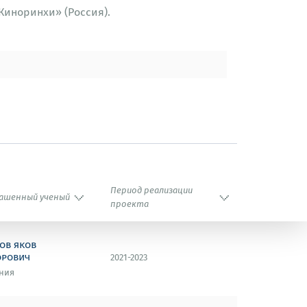
Киноринхи» (Россия).
тие двустворчатых» (Россия).
ополостных червей» (СССР).
Период реализации
ашенный ученый
проекта
ов яков
орович
2021-2023
ния