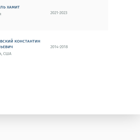
ель хамит
2021-2023
я
овский константин
рьевич
2014-2018
я, США