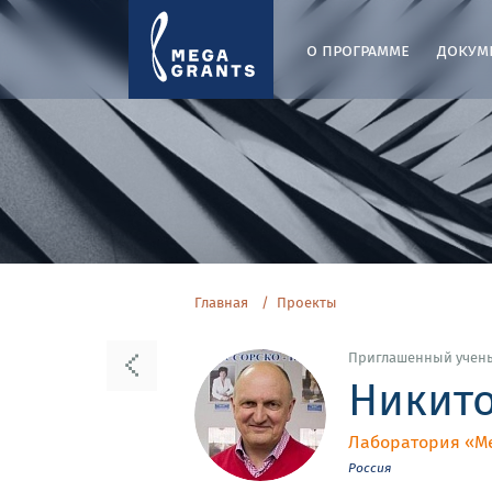
о программе
докум
Главная
Проекты
Приглашенный учен
Никито
Лаборатория «М
Россия