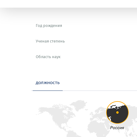
Год рождения
Ученая степень
Область наук
должность