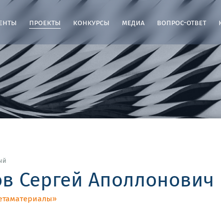
енты
проекты
конкурсы
медиа
вопрос-ответ
ый
в Сергей Аполлонович
етаматериалы»