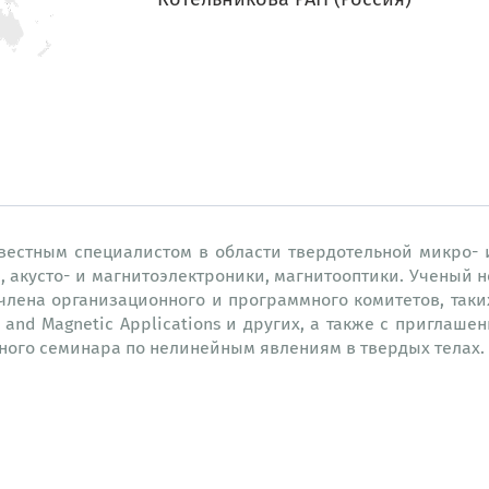
естным специалистом в области твердотельной микро- и
 акусто- и магнитоэлектроники, магнитооптики. Ученый
ена организационного и программного комитетов, таких к
m and Magnetic Applications и других, а также с приглаш
ого семинара по нелинейным явлениям в твердых телах.