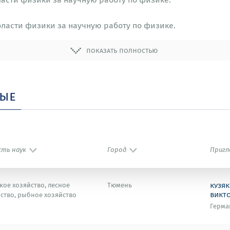
бласти физики за научную работу по физике.
показать полностью
ные
сть наук
Город
Пригл
кузяк
кое хозяйство, лесное
Тюмень
викт
ство, рыбное хозяйство
Герма