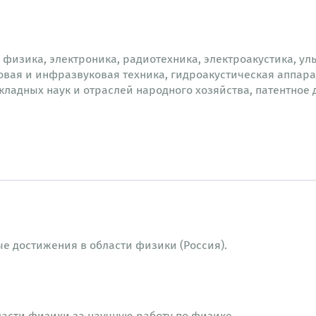
физика, электроника, радиотехника, электроакустика, ул
овая и инфразвуковая техника, гидроакустическая аппара
адных наук и отраслей народного хозяйства, патентное д
е достижения в области физики (Россия).
ласти физики за научную работу по физике.