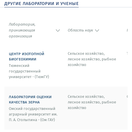
другие лаборатории и ученые
Industrial and Systems Engineering.
2013 – Constantin Carathéodory Prize (Греция).
Лаборатория,
2013 – EURO Gold Medal.
принимающая
Область наук
Го
организация
2013 – Honorary Professor of Anhui University of Sciences
and Technology (Китай).
центр изотопной
Сельское хозяйство,
Тю
биогеохимии
лесное хозяйство, рыбное
2013 – Elizabeth Wood Dunlevie Honors Term Professor
хозяйство
Тюменский
for 2013-2014, University of Florida (США).
государственный
университет - (ТюмГУ)
2013 – Medal (in recognition of broad contributions in
science and engineering) of the University of Catania
(Италия).
лаборатория оценки
Сельское хозяйство,
Ом
качества зерна
лесное хозяйство, рыбное
2012 – Honorary Doctor of Science Degree, Wilfrid Laurier
хозяйство
Омский государственный
University (Канада).
аграрный университет им.
П. А. Столыпина - (Ом ГАУ)
2009 – Roberto D. Galvão Prize Best Paper Award
(Бразилия).