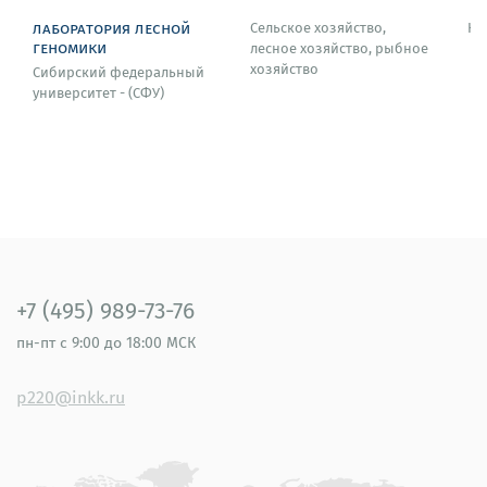
лаборатория лесной
Сельское хозяйство,
Кр
2007 – Senior Fulbright Specialist Award (США).
геномики
лесное хозяйство, рыбное
хозяйство
Сибирский федеральный
университет - (СФУ)
+7 (495) 989-73-76
пн-пт
с 9:00 до 18:00 МСК
p220@inkk.ru