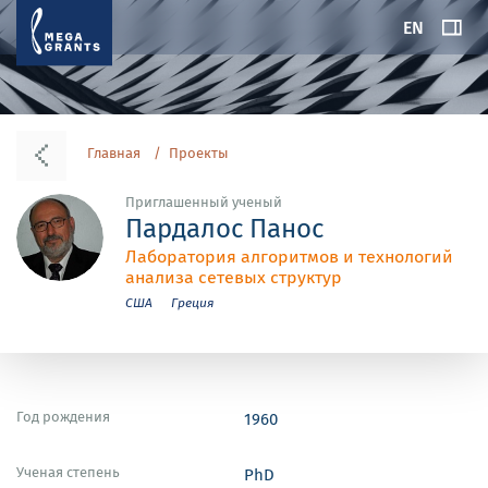
EN
Главная
Проекты
Приглашенный ученый
Пардалос Панос
Лаборатория алгоритмов и технологий
анализа сетевых структур
США
Греция
Год рождения
1960
Ученая степень
PhD