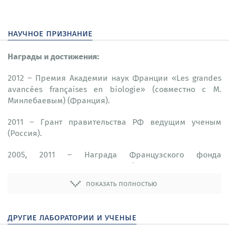
научное признание
Награды и
достижения:
2012 – Премия Академии наук Франции «Les grandes
avancées françaises en biologie» (совместно с М.
Минлебаевым) (Франция).
2011 – Грант правительства РФ ведущим ученым
(Россия).
2005, 2011 – Награда Французского фонда
медицинских исследований для научно-
исследовательских групп (Equipe FRM Research Award)
показать полностью
(Франция).
2002 – Стипендия программы Human Frontier Science
другие лаборатории и ученые
Program (HFSP) (Франция).