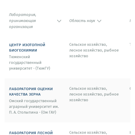
1997 – Докторская стипендия Министерства
образования Франции (Франция).
Лаборатория,
принимающая
Область наук
Го
1992 – Докторский грант Фонда медицинских
организация
исследований Франции (Франция).
центр изотопной
Сельское хозяйство,
Тю
биогеохимии
лесное хозяйство, рыбное
хозяйство
Тюменский
государственный
университет - (ТюмГУ)
лаборатория оценки
Сельское хозяйство,
Ом
качества зерна
лесное хозяйство, рыбное
хозяйство
Омский государственный
аграрный университет им.
П. А. Столыпина - (Ом ГАУ)
лаборатория лесной
Сельское хозяйство,
Кр