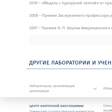
2010 – «Медаль с пурпурной лентой» от пр
2008 – Премия Заслуженного профессора у
2007 – Премия Н. Л. Боуэна Американского
1998 – Премия Института атомных исследо
1997 – Премия Минералогического обществ
другие лаборатории и уче
Лаборатория, принимающая
Обла
организация
центр изотопной биогеохимии
Сельс
хозяй
Тюменский государственный университет