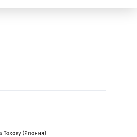
и
 Тохоку (Япония)