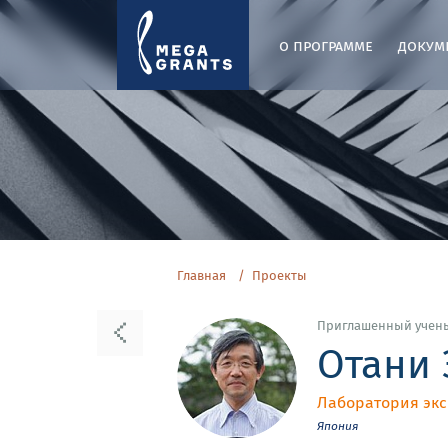
о программе
докум
Главная
Проекты
Приглашенный учен
Отани
Лаборатория экс
Япония