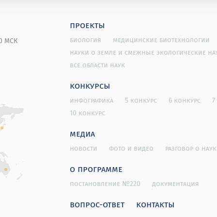
проекты
биология
медицинские биотехнологии
00 МСК
науки о земле и смежные экологические на
все области наук
конкурсы
инфографика
5 конкурс
6 конкурс
7
10 конкурс
медиа
новости
фото и видео
разговор о наук
о программе
постановление №220
документация
вопрос-ответ
контакты