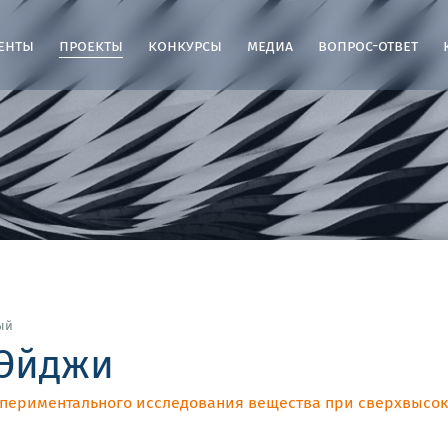
енты
проекты
конкурсы
медиа
вопрос-ответ
ый
 Эйджи
периментального исследования вещества при сверхвысок