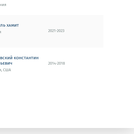
ния
ель хамит
2021-2023
я
овский константин
рьевич
2014-2018
я, США