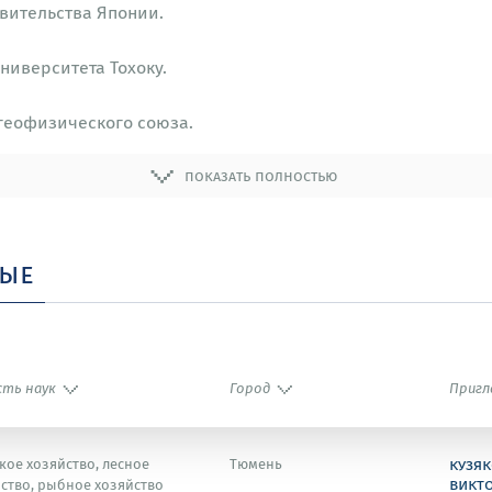
авительства Японии.
ниверситета Тохоку.
 геофизического союза.
ваний Японии.
показать полностью
а Японии.
ные
сть наук
Город
Пригл
кузяк
кое хозяйство, лесное
Тюмень
викт
ство, рыбное хозяйство