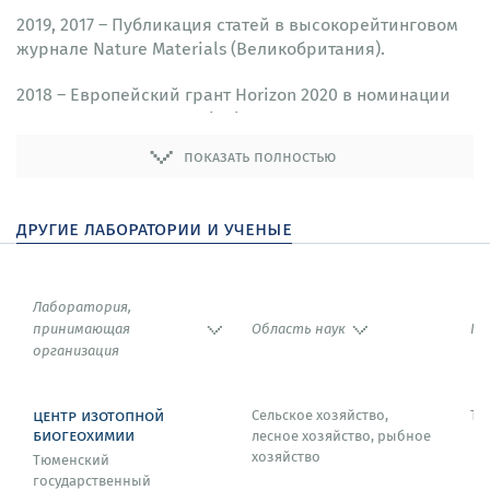
2019, 2017 – Публикация статей в высокорейтинговом
журнале Nature Materials (Великобритания).
2018 – Европейский грант Horizon 2020 в номинации
WIDESPREAD-05-2017-Twinning.
показать полностью
2018 – Публикация статей в высокорейтинговом
журнале Nature Communications (Великобритания).
другие лаборатории и ученые
2015 – Звание выдающегося эксперта Американского
физического общества.
2015 – Публикация статей в высокорейтинговом
Лаборатория,
журнале Science (США).
принимающая
Область наук
Го
организация
центр изотопной
Сельское хозяйство,
Тю
биогеохимии
лесное хозяйство, рыбное
хозяйство
Тюменский
государственный