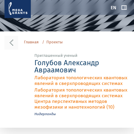
EN
Главная
Проекты
Приглашенный ученый
Голубов Александр
Авраамович
Лаборатория топологических квантовых
явлений в сверхпроводящих системах
Лаборатория топологических квантовых
явлений в сверхпроводящих системах
Центра перспективных методов
мезофизики и нанотехнологий (10)
Нидерланды