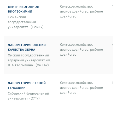
Член Международного консультативного совета
центр изотопной
Международной конференции по жидким
Сельское хозяйство,
Тю
биогеохимии
лесное хозяйство, рыбное
кристаллам (International Liquid Crystal Conference)
хозяйство
Тюменский
Член международного консультативного совета
государственный
университет - (ТюмГУ)
нового журнала открытого доступа Photonics Letters
of Poland
Член Российского Жидкокристаллического общества
лаборатория оценки
Сельское хозяйство,
Ом
«Содружество» с 1994 г.
качества зерна
лесное хозяйство, рыбное
хозяйство
Омский государственный
Вице-Президент Российского отделения Общества
аграрный университет им.
информационных дисплеев (SID) с 1997 г.
П. А. Столыпина - (Ом ГАУ)
Член подкомитета Детекторы, сенсоры и дисплеи
IEEE International Electron Devices Meeting
лаборатория лесной
Сельское хозяйство,
Кр
(IEDM)-2000
геномики
лесное хозяйство, рыбное
хозяйство
Сибирский федеральный
Член программного комитета конференции по
университет - (СФУ)
новым жидкокристаллическим технологиям
Emerging Liquid Crystal Technologies Conference
Photonics West, Международной конференции по