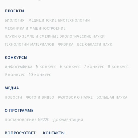
За вы
проекты
квали
The Society for
в каче
SID Fellow
биология
медицинские биотехнологии
Information
инжене
механика и машиностроение
Display
(Членство в
отобр
науки о земле и смежные экологические науки
2
2008
Обществе по
инфор
(Общество
технологии материалов
физика
все области наук
информационным
внесл
информационных
дисплеям)
призн
конкурсы
дисплеев)
значит
инфографика
5 конкурс
6 конкурс
7 конкурс
8 конкурс
развит
The Research
9 конкурс
10 конкурс
Excellence
медиа
Award of SENG,
HKUST
новости
фото и видео
разговор о науке
большая наука
SENG, HKUST
Награ
в знак
(Награда за
о программе
(Школа
усили
выдающиеся
инжиниринга
препод
постановление №220
документация
научные
3
2012
Гонконгского
доказ
достижения от
университета
област
вопрос-ответ
контакты
Школы