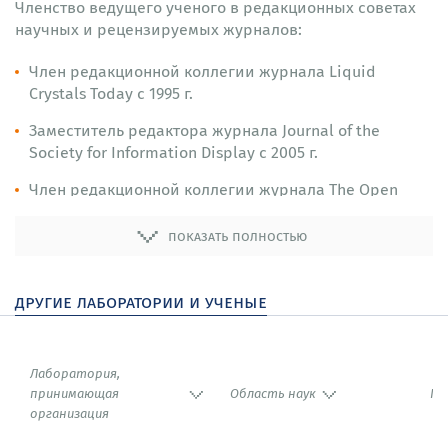
Членство ведущего ученого в редакционных советах
научных и рецензируемых журналов:
Член редакционной коллегии журнала Liquid
Crystals Today с 1995 г.
Заместитель редактора журнала Journal of the
Society for Information Display с 2005 г.
Член редакционной коллегии журнала The Open
Crystallography Journal с 2007 г.
показать полностью
Главный реактор секции Жидкие кристаллы
журнала Crystals с 2023 г.
другие лаборатории и ученые
В.Г. Чигринов является членом нескольких
консультативных и научных советов и обществ (6),
председателем (7) и членом программных комитетов
Лаборатория,
(7) различных международных конференций, в
принимающая
Область наук
Го
частности:
организация