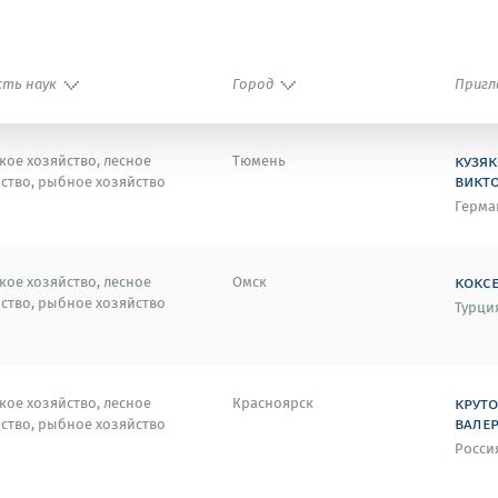
сть наук
Город
Пригл
кузяк
кое хозяйство, лесное
Тюмень
викт
ство, рыбное хозяйство
Герма
кокс
кое хозяйство, лесное
Омск
ство, рыбное хозяйство
Турци
крут
кое хозяйство, лесное
Красноярск
вале
ство, рыбное хозяйство
Росси