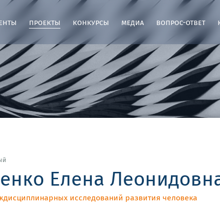
енты
проекты
конкурсы
медиа
вопрос-ответ
ый
енко Елена Леонидовн
ждисциплинарных исследований развития человека