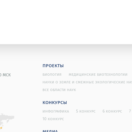
проекты
биология
медицинские биотехнологии
00 МСК
науки о земле и смежные экологические на
все области наук
конкурсы
инфографика
5 конкурс
6 конкурс
7
10 конкурс
медиа