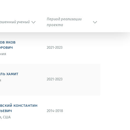
Период реализации
ашенный ученый
проекта
ов яков
орович
2021-2023
ния
ель хамит
2021-2023
я
овский константин
рьевич
2014-2018
я, США