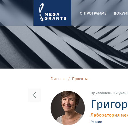
о программе
докум
Главная
Проекты
Приглашенный учен
Григор
Лаборатория ме
Россия