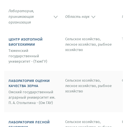
Лаборатория,
принимающая
Область наук
Го
организация
центр изотопной
Сельское хозяйство,
Тю
биогеохимии
лесное хозяйство, рыбное
хозяйство
Тюменский
государственный
университет - (ТюмГУ)
лаборатория оценки
Сельское хозяйство,
Ом
качества зерна
лесное хозяйство, рыбное
хозяйство
Омский государственный
аграрный университет им.
П. А. Столыпина - (Ом ГАУ)
лаборатория лесной
Сельское хозяйство,
Кр
геномики