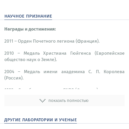
научное признание
Награды и достижения:
2011 – Орден Почетного легиона (Франция).
2010 – Медаль Христиана Гюйгенса (Европейское
общество наук о Земле).
2004 – Медаль имени академика С. П. Королева
(Россия).
1983 – Серебряная медаль CNRS (Франция).
показать полностью
1982 – Премия Деландра (Франция).
1976 – Орден «За заслуги» (Франция).
другие лаборатории и ученые
1972 – Бронзовая медаль CNRS (Франция).