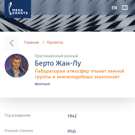
EN
Главная
Проекты
Приглашенный ученый
Берто Жан-Лу
Лаборатория атмосфер планет земной
группы и землеподобных экзопланет
Франция
Год рождения
1942
Ученая степень
PhD