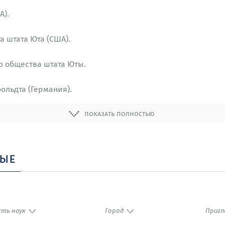
А).
а штата Юта (США).
о общества штата Юты.
ольдта (Германия).
показать полностью
ные
сть наук
Город
Пригл