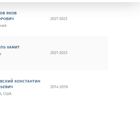
ов яков
орович
2021-2023
ния
ель хамит
2021-2023
я
овский константин
рьевич
2014-2018
я, США