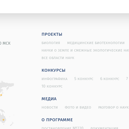
проекты
биология
медицинские биотехнологии
00 МСК
науки о земле и смежные экологические на
все области наук
конкурсы
инфографика
5 конкурс
6 конкурс
7
10 конкурс
медиа
новости
фото и видео
разговор о наук
о программе
постановление №220
документация