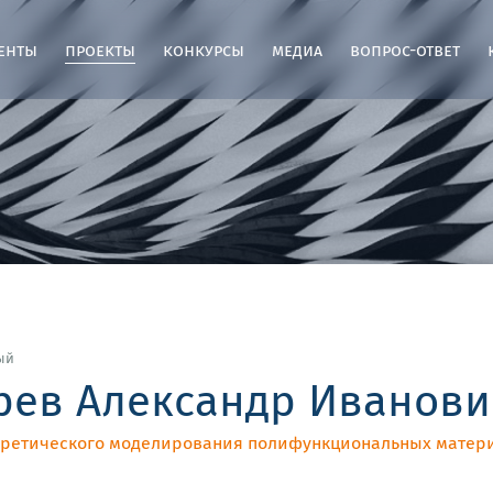
енты
проекты
конкурсы
медиа
вопрос-ответ
ый
рев Александр Иванови
оретического моделирования полифункциональных матер