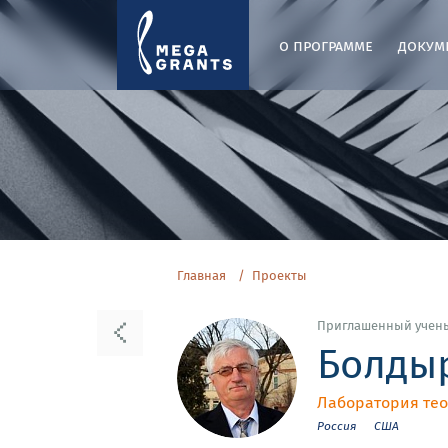
о программе
докум
Главная
Проекты
Приглашенный учен
Болды
Лаборатория те
Россия
США