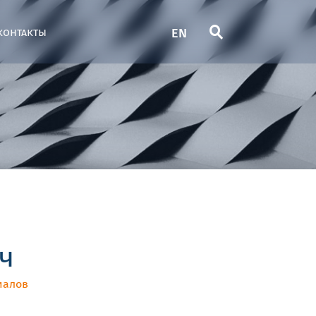
EN
контакты
ч
иалов