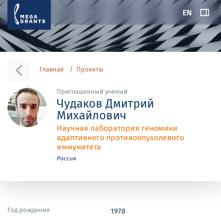
EN
Главная
Проекты
Приглашенный ученый
Чудаков Дмитрий
Михайлович
Научная лаборатория геномики
адаптивного противоопухолевого
иммунитета
Россия
Год рождения
1978