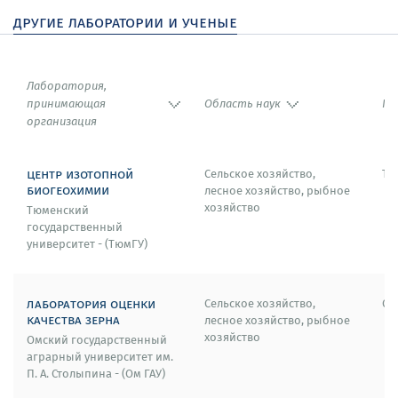
Башкортостан (Россия).
другие лаборатории и ученые
Лаборатория,
принимающая
Область наук
Го
организация
центр изотопной
Сельское хозяйство,
Тю
биогеохимии
лесное хозяйство, рыбное
хозяйство
Тюменский
государственный
университет - (ТюмГУ)
лаборатория оценки
Сельское хозяйство,
Ом
качества зерна
лесное хозяйство, рыбное
хозяйство
Омский государственный
аграрный университет им.
П. А. Столыпина - (Ом ГАУ)