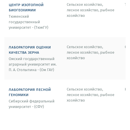
центр изотопной
Сельское хозяйство,
Тю
биогеохимии
лесное хозяйство, рыбное
хозяйство
Тюменский
государственный
университет - (ТюмГУ)
лаборатория оценки
Сельское хозяйство,
Ом
качества зерна
лесное хозяйство, рыбное
хозяйство
Омский государственный
аграрный университет им.
П. А. Столыпина - (Ом ГАУ)
лаборатория лесной
Сельское хозяйство,
Кр
геномики
лесное хозяйство, рыбное
хозяйство
Сибирский федеральный
университет - (СФУ)