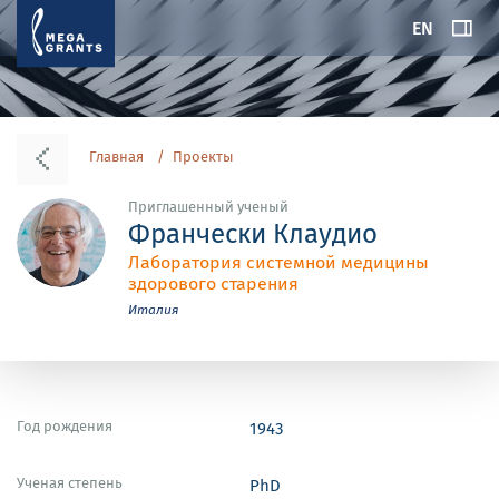
EN
Главная
Проекты
Приглашенный ученый
Франчески Клаудио
Лаборатория системной медицины
здорового старения
Италия
Год рождения
1943
Ученая степень
PhD