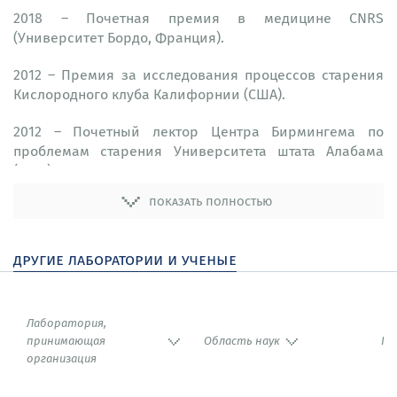
2018 – Почетная премия в медицине CNRS
(Университет Бордо, Франция).
2012 – Премия за исследования процессов старения
Кислородного клуба Калифорнии (США).
2012 – Почетный лектор Центра Бирмингема по
проблемам старения Университета штата Алабама
(США).
показать полностью
2006 – Премия за лидерство и превосходство 4-ой
Международной Болонской конференции по
аффективным, поведенческим и когнитивным
другие лаборатории и ученые
расстройствам у пожилых людей (Италия).
2005 – Премия за исследования по долголетию
человека (Ассоциация PROFUTURA, Италия).
Лаборатория,
принимающая
Область наук
Го
организация