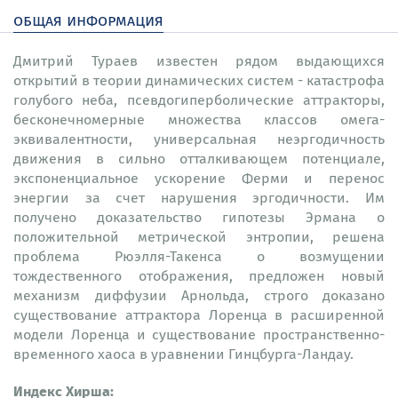
общая информация
Дмитрий Тураев известен рядом выдающихся
открытий в теории динамических систем - катастрофа
голубого неба, псевдогиперболические аттракторы,
бесконечномерные множества классов омега-
эквивалентности, универсальная неэргодичность
движения в сильно отталкивающем потенциале,
экспоненциальное ускорение Ферми и перенос
энергии за счет нарушения эргодичности. Им
получено доказательство гипотезы Эрмана о
положительной метрической энтропии, решена
проблема Рюэлля-Такенса о возмущении
тождественного отображения, предложен новый
механизм диффузии Арнольда, строго доказано
существование аттрактора Лоренца в расширенной
модели Лоренца и существование пространственно-
временного хаоса в уравнении Гинцбурга-Ландау.
Индекс Хирша: