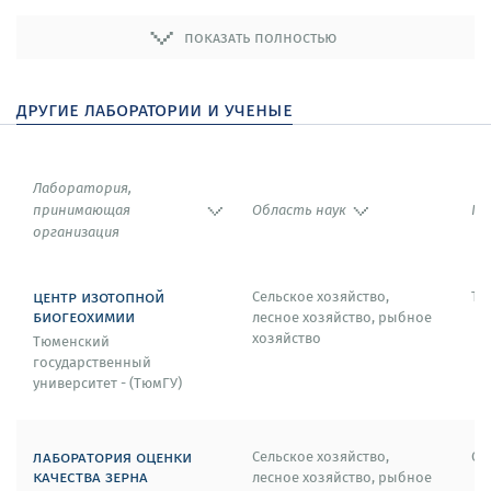
показать полностью
другие лаборатории и ученые
Лаборатория,
принимающая
Область наук
Го
организация
центр изотопной
Сельское хозяйство,
Тю
биогеохимии
лесное хозяйство, рыбное
хозяйство
Тюменский
государственный
университет - (ТюмГУ)
лаборатория оценки
Сельское хозяйство,
Ом
качества зерна
лесное хозяйство, рыбное