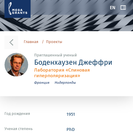
EN
Главная
Проекты
Приглашенный ученый
Боденхаузен Джеффри
Лаборатория «Спиновая
гиперполяризация»
Франция
Нидерланды
Год рождения
1951
Ученая степень
PhD