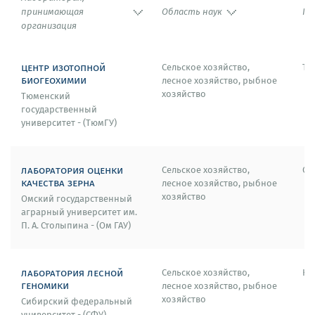
принимающая
Область наук
Го
организация
центр изотопной
Сельское хозяйство,
Тю
биогеохимии
лесное хозяйство, рыбное
хозяйство
Тюменский
государственный
университет - (ТюмГУ)
лаборатория оценки
Сельское хозяйство,
Ом
качества зерна
лесное хозяйство, рыбное
хозяйство
Омский государственный
аграрный университет им.
П. А. Столыпина - (Ом ГАУ)
лаборатория лесной
Сельское хозяйство,
Кр
геномики
лесное хозяйство, рыбное
хозяйство
Сибирский федеральный
университет - (СФУ)