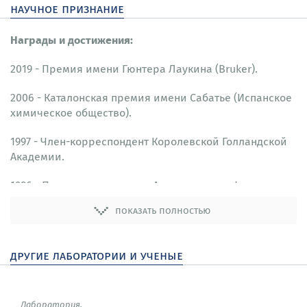
научное признание
Награды и достижения:
2019 - Премия имени Гюнтера Лаукина (Bruker).
2006 - Каталонская премия имени Сабатье (Испанское
химическое общество).
1997 - Член-корреспондент Королевской Голландской
Академии.
1996 - Почетное членство в Американском физическом
обществе.
показать полностью
1993 - Почетный доктор (Стокгольмский университет,
Швеция).
другие лаборатории и ученые
1991 - Премия Латциса (Швейцарский научный фонд).
Лаборатория,