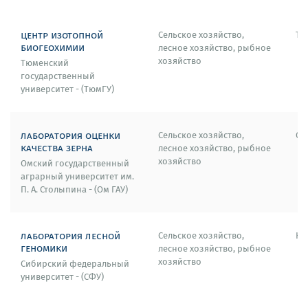
центр изотопной
Сельское хозяйство,
Тю
биогеохимии
лесное хозяйство, рыбное
хозяйство
Тюменский
государственный
университет - (ТюмГУ)
лаборатория оценки
Сельское хозяйство,
Ом
качества зерна
лесное хозяйство, рыбное
хозяйство
Омский государственный
аграрный университет им.
П. А. Столыпина - (Ом ГАУ)
лаборатория лесной
Сельское хозяйство,
Кр
геномики
лесное хозяйство, рыбное
хозяйство
Сибирский федеральный
университет - (СФУ)