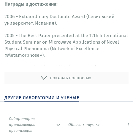
Награды и достижения:
2006 - Extraordinary Doctorate Award (Севильский
университет, Испания).
2005 - The Best Paper presented at the 12th International
Student Seminar on Microwave Applications of Novel
Physical Phenomena (Network of Excellence
«Metamorphose»).
2005 - CST University Publicationn Award (Computer
Simulation Technology).
показать полностью
другие лаборатории и ученые
Лаборатория,
принимающая
Область наук
Го
организация