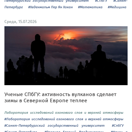
Петербургский государственный университет
#СПбГУ
#Санкт-
Петербург
#Хеденмальм Пер Ян Хокан
#Математика
#Медицина
Среда, 15.07.2026
Ученые СПбГУ: активность вулканов сделает
зимы в Северной Европе теплее
Лаборатория исследований озонового слоя и верхней атмосферы
#Лаборатория исследований озонового слоя и верхней атмосферы
#Санкт-Петербургский государственный университет
#СпбГУ
#Санкт-Петербург
#Розанов Евгений Владимирович
#Науки о