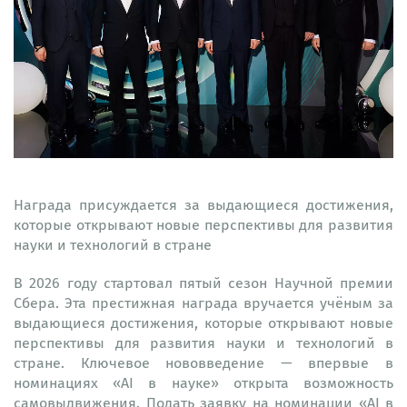
Награда присуждается за выдающиеся достижения,
которые открывают новые перспективы для развития
науки и технологий в стране
В 2026 году стартовал пятый сезон Научной премии
Сбера. Эта престижная награда вручается учёным за
выдающиеся достижения, которые открывают новые
перспективы для развития науки и технологий в
стране. Ключевое нововведение — впервые в
номинациях «AI в науке» открыта возможность
самовыдвижения. Подать заявку на номинации «AI в