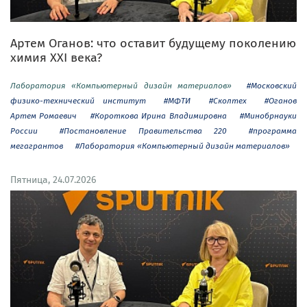
Артем Оганов: что оставит будущему поколению
химия XXI века?
Лаборатория «Компьютерный дизайн материалов»
#Московский
физико-технический институт
#МФТИ
#Сколтех
#Оганов
Артем Ромаевич
#Короткова Ирина Владимировна
#Минобрнауки
России
#Постановление Правительства 220
#программа
мегагрантов
#Лаборатория «Компьютерный дизайн материалов»
Пятница, 24.07.2026