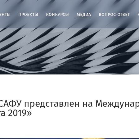
енты
проекты
конкурсы
медиа
вопрос-ответ
 САФУ представлен на Междуна
а 2019»