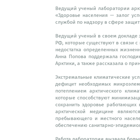
Ведущий ученый лаборатории аркт
«Здоровье населения — залог ус
службой по надзору в сфере защит
Ведущий ученый в своем докладе з
РФ, которые существуют в связи с
недостатка определенных жизнен
Анна Попова поддержала господи
Арктики, а также рассказала о пр
Экстремальные климатические усло
дефицит необходимых микроэлеме
потеплением арктического клима
которые способствуют минимизаци
сохранить здоровье работающих 
арктической медицине являютс
пребывающего и местного насел
обеспечению санитарно-эпидемиол
Работа лаборатории вызвала больш