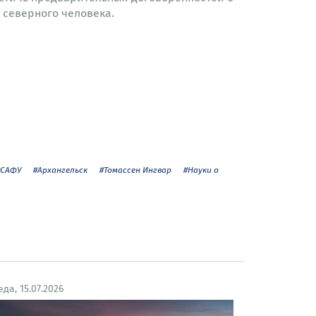
 северного человека.
#САФУ
#Архангельск
#Томассен Ингвар
#Науки о
еда, 15.07.2026