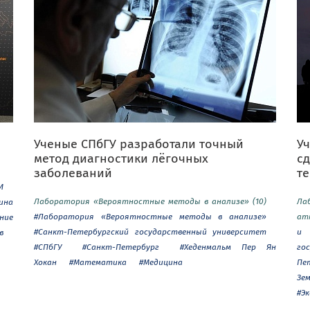
Ученые СПбГУ разработали точный
Уч
метод диагностики лёгочных
с
заболеваний
т
И
Лаборатория «Вероятностные методы в анализе» (10)
Ла
ина
#Лаборатория «Вероятностные методы в анализе»
ат
ние
#Санкт-Петербургский государственный университет
и 
в
#СПбГУ
#Санкт-Петербург
#Хеденмальм Пер Ян
го
Хокан
#Математика
#Медицина
Пе
Зе
#Э