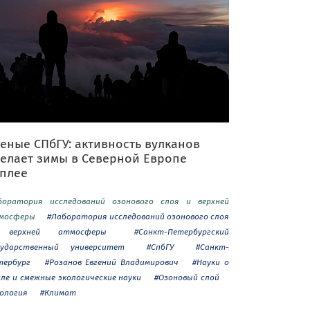
еные СПбГУ: активность вулканов
делает зимы в Северной Европе
еплее
боратория исследований озонового слоя и верхней
мосферы
#Лаборатория исследований озонового слоя
верхней атмосферы
#Санкт-Петербургский
сударственный университет
#СпбГУ
#Санкт-
тербург
#Розанов Евгений Владимирович
#Науки о
мле и смежные экологические науки
#Озоновый слой
кология
#Климат