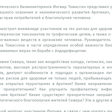
ического биомониторинга Ингвар Томассен представил 
пешного освоения и экономического развития Арктики»,
ы прав потребителей и благополучия человека.
аострил вниманиде участников на тех рисках для здоро
 переносом токсикантов по трофическим цепям, а также о
но-важных веществ в организме человека. Руководитель
на Томассена в части определения особой важности био
инимаемых мерах по борьбе с йододефицитом.
вия Севера, такие как воздействие холода, гипоксии, 
нтов, высокая распространенность паразитарных и ин
та, диктуют особенности в подходах к организации п
и рисков для здоровья не только людей, прибывающих в
на открытых территориях в Арктике? Какие направлени
я приоритетными? Как улучшить профилактику инфе
ения Арктики? Какие существуют приоритетные направ
огического благополучия жителей Севера? Эти и другие 
ой интерес участников Форума, в связи с чем удалось д