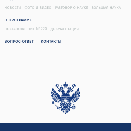
новости
фото и видео
разговор о науке
большая наука
о программе
постановление №220
документация
вопрос-ответ
контакты
Дирекция