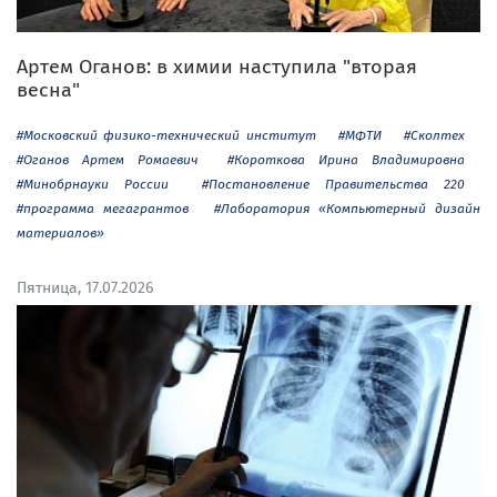
Артем Оганов: в химии наступила "вторая
весна"
#Московский физико-технический институт
#МФТИ
#Сколтех
#Оганов Артем Ромаевич
#Короткова Ирина Владимировна
#Минобрнауки России
#Постановление Правительства 220
#программа мегагрантов
#Лаборатория «Компьютерный дизайн
материалов»
Пятница, 17.07.2026